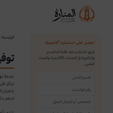
الرئيسية
خ
احصل على استشارة أكاديمية
فريق المنارة يساعد طلبة الماجستير
توفي
والدكتوراه في الخدمات الأكاديمية والبحث
العلمي.
خدمة توف
ترتكز عل
باختيار ا
تدعم بناء
نلتزم بأع