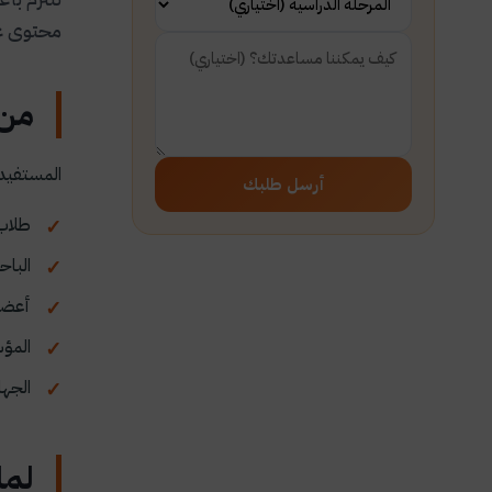
محتوى عل
من 
المستفيدي
أرسل طلبك
طلاب 
الباح
أعضا
المؤس
الجها
لما