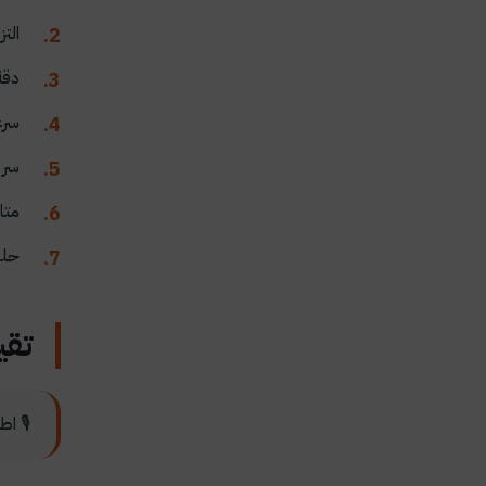
الت
دقة
سرع
سري
متا
حلو
تقي
🎙️ ا