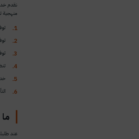
نقدم خدمة
منهجية تض
توف
توف
توف
تنظ
خدم
الت
ما 
عند طلبك