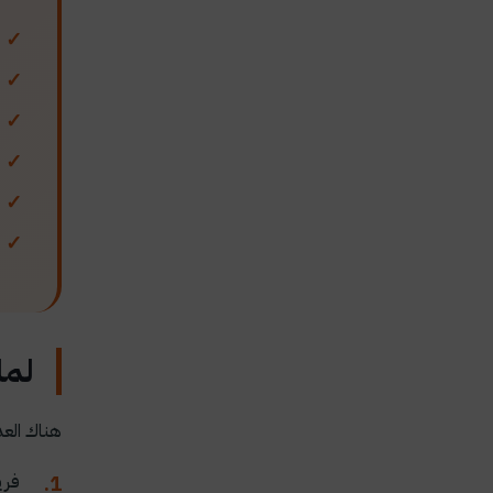
لما
هناك العد
فري