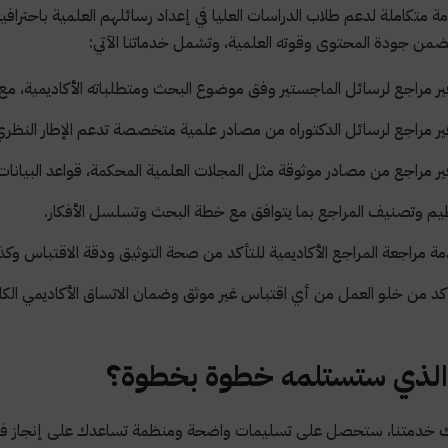
 متكاملة لدعم طلاب الدراسات العليا في إعداد رسائلهم العلمية باحترافي
من جودة المحتوى وقوته العلمية، وتشمل خدماتنا الآتي:
ير مراجع لرسائل الماجستير وفق موضوع البحث ومتطلباته الأكاديمية، مع م
ير مراجع لرسائل الدكتوراه من مصادر علمية متخصصة تدعم الإطار النظري
ير مراجع من مصادر موثوقة مثل المجلات العلمية المحكمة، قواعد البيانات ال
يم وتصنيف المراجع بما يتوافق مع خطة البحث وتسلسل الأفكار.
ة مراجعة المراجع الأكاديمية للتأكد من صحة التوثيق ودقة الاقتباس وكذلك
أكد من خلو العمل من أي اقتباس غير موثق وضمان الاتساق الأكاديمي الكا
الذي ستستلمه خطوة بخطوة؟
 خدمتنا، ستحصل على تسليمات واضحة ومنظمة تساعدك على إنجاز فصل ا