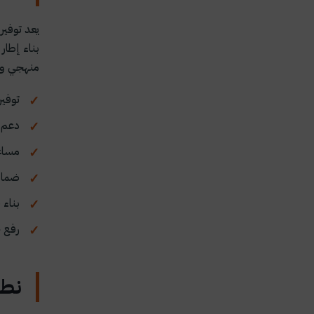
يعد توفير
بناء إطار
منهجي وم
توفير
دعم 
مساع
ضمان 
بناء 
رفع ج
نطا