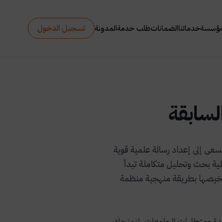
تسجيل الدخول
مؤسسة
خدماتنا
الضمانات
طلب خدمة
المدونة
لسابقة
عى إلى إعداد رسالة علمية قوية
لية بحث وتحليل متكاملة تبدأ
ى تلخيصها بطريقة منهجية منظمة
عتمدة ومتطلبات الجامعات، لنمنحك