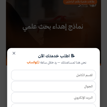
مقالات علمية بقلم الباحثين
✕
📝 اطلب خدمتك الآن
واتساب
نحن هنا لمساعدتك — رد خلال ساعة
2026-07-27
دقيقتان قراءة
نماذج إهداء بحث علمي | عبارات مميزة
جاهزة
اكتشف أفضل نماذج إهداء بحث علمي جاهزة للوالدين
والمشرف والأصدقاء، مع دليل كامل لكتابة الإهداء الأكاديمي