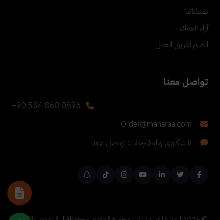
ضماناتنا
آراء العملاء
انضم لفريق العمل
تواصل معنا
+90 534 860 0896
Order@manaraa.com
للشكاوى والمقترحات: تواصل معنا
©
2026
المنارة للاستشارات - جميع الحقوق محفوظة |
الشروط والأحكام