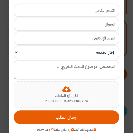
والاستبانات المعتمدة
🎙️ قد أشار الباحثين عن مدى استفادتهم من خدمة تحكيم الدراسات
الاستبانات ، ورضاهم عن دقة المراجعة الأكاديمية ووضوح
الملاحظات، مما كان له من أثر إيجابي في تطوير أدوات البحث وتقيل
الملاحظات عند المناقشة أو النشر.
أ
أحمد المنصوري
▶
انقر لرفع الملفات
PDF, DOC, DOCX, JPG, PNG, XLSX
ن
نورة الخالدي
إرسال الطلب
▶
معلوماتك آمنة
رد خلال ساعة
دعم 24/7