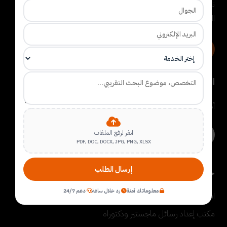
نحن مؤسسة تقدم خدمات البحث العلمي. نساعد الباحثين وطلبة
الدراسات العليا في المهام التي تصعب عليهم في الرسالة.
تواصل عبر واتساب
طلب خدمة
القائمة البريدية
أضف بريدك الإلكتروني لدينا ليصلك جديدنا
انقر لرفع الملفات
PDF, DOC, DOCX, JPG, PNG, XLSX
إرسال الطلب
خدماتنا
معلوماتك آمنة
رد خلال ساعة
دعم 24/7
اقتراح موضوعات رسائل ماجستير ودكتوراه
مكتب إعداد رسائل ماجستير ودكتوراه