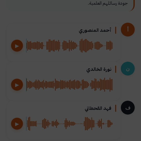
جودة رسائلهم العلمية.
أ
أحمد المنصوري
▶
ن
نورة الخالدي
▶
ف
فهد القحطاني
▶