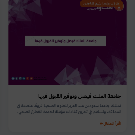
مقالات علمية بقلم الباحثين
جامعة الملك فيصل وتوفير القبول فيها
تمتلك جامعة سعود بن عبد العزيز للعلوم الصحية فروعًا متعددة في
المملكة، وتساهم في تخريج كفاءات مؤهلة لخدمة القطاع الصحي.
اقرأ المقال