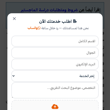
إقرأ أيضاً عن
شروط ومتطلبات دراسة الماجستير
بتخصصاتها في أي جامعة​
✕
📝 اطلب خدمتك الآن
واتساب
نحن هنا لمساعدتك — رد خلال ساعة
وأخيراً يمكن القول بأن رسالة الماجستير عبارة عن تقديم مجهود
حساس بذل فيه الباحث مجهودات بدنية وبشرية ومالية كبيرة
ليصل إلى أهدافه وإلى مبتغاه، لذا على الباحث أن يعتني برسالة
الماجستير بشكل كامل وألا يتهاون في أي أمر يتعلق بها، كما
ويتوجب على الباحث أن يتحقق من شمول رسالة الماجستير
على كافة المتطلبات الرئيسية والفرعية والثانوية التي تشترط
فيه، ويتوجب على الباحث أن يقوم بعرض العمل والإنتاج
البحثي الخاص به على مجموعة من المختصين والخبراء في ذات
المجال للوصول بها إلى ذروة وجودة العمل البحثي، كما يتوجب
على الباحث أن يتحقق من التنسيق العام والتنسيق الخاص الذي
تتبع له الرسالة البحثية التي قام بإعدادها.