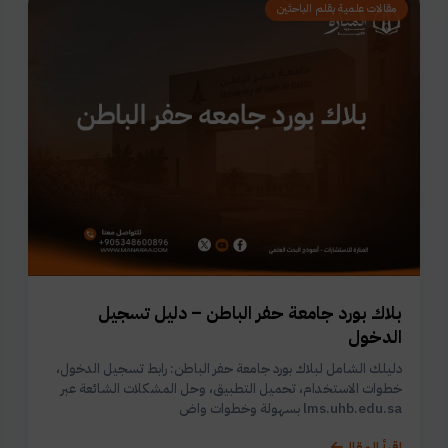
مقالات علمية بقلم الباحثين
بلاك بورد جامعة حفر الباطن – دليل تسجيل
الدخول
دليلك الشامل لبلاك بورد جامعة حفر الباطن: رابط تسجيل الدخول،
خطوات الاستخدام، تحميل التطبيق، وحل المشكلات الشائعة عبر
lms.uhb.edu.sa بسهولة وخطوات واض
اقرأ المقال