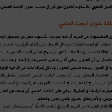
عبير اللغوي:
للأسلوب اللغوي دور كبير في صياغة عنوان البحث العلمي، 
غة عنوان البحث العلمي
عن المضمون:
من المهم أن تتم صياغته بأسلوب معبر عن مضمون البحث 
لدراسة أو البحث المقدم، وبالتالي التعرف على الفكرة الرئيسية للبحث
الإطالة:
حيث إن ذلك قد يؤدي إلى خروج عنوان البحث العلمي عن مضمون ا
مضمار إلى أن العنوان ينبغي ألا يزيد على خمس عشرة كلمة، ويعد ذلك كا
يه في العنوان يفقده مسمى العنوان، وبالتالي يُعرف ذلك من الناحية الإجرا
 الاختصار المخل:
يجب أن يتجنب الباحث العلمي الاختصار المُخل با
ة في مهب الريح؛ لعدم توضيح التصورات التي يعبر عنها موضوع البحث ال
ارات الرنانة أو المثيرة:
ينبغي على الباحث العلمي أن يبتعد عن العبارا
ويقي، والأمر يتعلق بمنهج علمي رصين ومُحكم.
لألفاظ الغريبة:
من المهم ألا يدرج الباحث ألفاظًا أو مصطلحات غريبة 