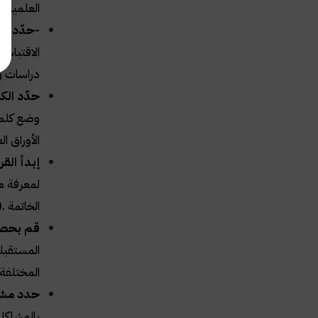
العلمية 
-حدّد ال
الاقتباس 
دراسات و 
حدّد الك
وضع كلما
الأوراق ا
إبدأ القر
لمعرفة ما
الخاتمة
).
قم بحصر 
المستقبل
المختلفة 
حدد مشاك
بالمشاكل 