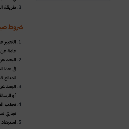
طريقة الت
شروط صيا
التعبير 
عامة عن ا
البعد عن 
في هذا ال
المبالغ ف
البعد عن
أو الرسال
تجنب العب
تجاري تس
استبعاد ا