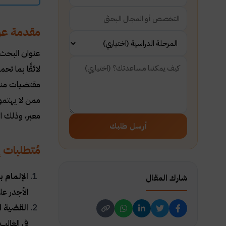
مقدمة عن
عنوان البحث 
لائقًا بما ت
مقتضيات منهج
ممن لا يهتمون
معبر، وذلك ا
أرسل طلبك
مُتطلبات 
الإلمام 
شارك المقال
الأجدر ع
القضية ا
في الغال