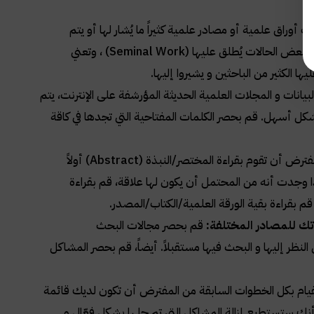
ب أوراق علمية أو مصادر علمية كثيراً ما يُشار لها أو يتم
في بعض الحالات يُطلق عليها
(Seminal Work)
، وتعني
ها الكثير من الباحثين و يشيروا إليها
.
لبيانات و المجلات العلمية الحديثة المؤرشفة على الإنترنت، يتم
كل أسهل. قم بحصر الكلمات المفتاحية التي تجدها في كاقة
ترض أن تقوم بقراءة المختصر/النبذة
(Abstract)
أولاً
إذا وجدت أنه من المحتمل أن يكون لها علاقة، قم بقراءة
 بقراءة بقية الورقة العلمية/الكتاب/المصدر
.
تك للمصادر المختلفة:
قم بحصر مجالات البحث
ل النظر إليها و البحث فيها مستقبلاً. أيضاً، قم بحصر المشاكل
قيام بكل الخطوات السابقة من المفترض أن تكون لديك قائمة
أنك ستستطيع إزالة المشاكل التي تم حلها بشكل فعّال و