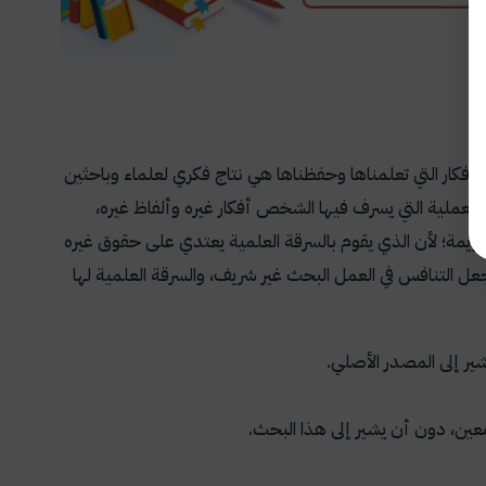
لأفكار التي تعلمناها وحفظناها هي نتاج فكري لعلماء وباحثين
ا العملية التي يسرف فيها الشخص أفكار غيره وألفاظ غيره،
ريمة؛ لأن الذي يقوم بالسرقة العلمية يعتدي على حقوق غيره
جعل التنافس في العمل البحث غير شريف، والسرقة العلمية لها
ر إلى المصدر الأصلي.
عين، دون أن يشير إلى هذا البحث.