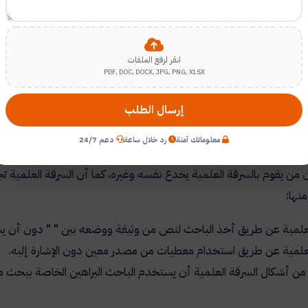
انقر لرفع الملفات
PDF, DOC, DOCX, JPG, PNG, XLSX
لمية وأشكالها:
إرسال الطلب
يرون أن العملية التعليمية برمتها تعتبر سرقة علمية، حيث يعتبرون أن ا
فهم في كثير من الأحيان، وعمومًا فإن السرقة العلمية يمكن تعريفها بأنه
معلوماتك آمنة
رد خلال ساعة
دعم 24/7
المصدر الذي أخذها منه، وقد اعتبرت الجامعات الدول السرقة العلمية ج
ن من يقوم بالسرقة العلمية يخدع نفسه وغيره، كما أن السرقة العلمية ت
نها:
لعلمية عن طريق أخذ الباحث لنص من وثيقة ووضعه بين
" "
دون أن يشي
لعلمية عن طريق استخدام معطيات من مصدر معين دون الإشارة إليه.
 من أشكال السرقة العلمية أن يستخدم الباحث البراهين الخاصة ببحث م