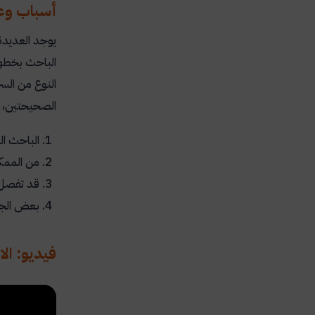
أسباب وعق
يوجد العديدة
الباحث بخطور
النوع من السر
الصحيحتين، أ
الباحث ال
من الممك
قد تفصل ا
بعض الجا
فيديو: الاقت