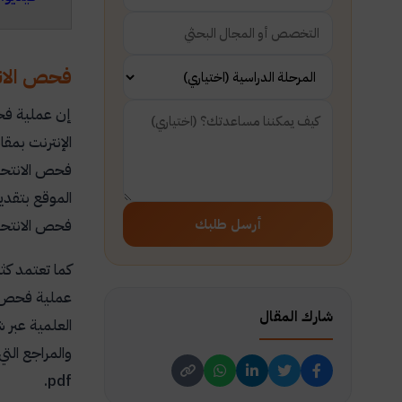
فحص الانت
إن عملية فح
الإنترنت بم
فحص الانتحال 
الموقع بتقدي
أرسل طلبك
فحص الانتحال
كما تعتمد كثي
عملية فحص الانتح
شارك المقال
العلمية عبر ش
والمراجع الت
.
pdf