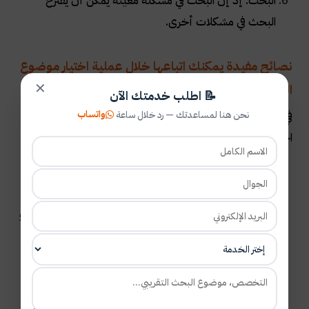
البحث: إذ إن البحث في مشكلة معينة يمكن أن يقترح
البحث في مشكلات أخرى.
نصائح مفيدة يمكنك اتباعها خلال عملية اختيار موضوع
الرسالة:
✕
📝 اطلب خدمتك الآن
واتساب
نحن هنا لمساعدتك — رد خلال ساعة
في سياق برامج الدكتوراه، هناك عدد من الأساليب المختلفة عند
اختيار موضوع رسالتك. لنقدم لك نظرة ثاقبة مباشرة
.
تطوير موضوع يثير اهتمامك: حدد الموارد المتاحة لديك -
الوقت والمال والأشخاص - واختر موضوعاً لا يتطلب الكثير
من الموارد. ستقضي ما لا يقل عن عام في رسالة الدكتوراه (أو
أي مشروع بحثي كبير)، لذلك يجب أن تكون مقنع بما يكفي
لجذب انتباهك
.
اقرأ كل ما تستطيع عن هذا الموضوع: اذهب خارج قراءات
الفصل المطلوبة وقد تمر عبر شيء يساعدك في تطوير إطار