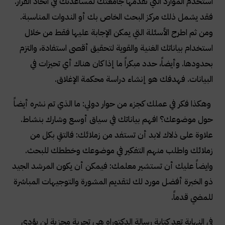
استخدم الموارد التي تقدمها جامعتك لمساعدتك في اتخاذ القرار.
فقد يشمل ذلك مركز البحث الخاص بك أو الندوات المناسبة.
ومن ثم اطرح الأسئلة التي يمكن الإجابة عليها فقط من خلال
استخدام بياناتك الغنية والقوية لتحقيق أقصى استفادة، والتزم
بحدودها. وأيضاً، حدد مبكراً ما إذا كان هناك أي تحيزات في
البيانات. فهدفك هو إنشاء دراسة محكمة الإغلاق
.
وهكذا فكر في عملك كجزء من حوار دولي: ما الذي تم نشره أيضاً
حول موضوعك؟ افهم بياناتك في سياق أوسع وشارك بنشاط.
علاوة على ذلاك لابد أن تستفد من زملائك: فالتقِ بكل من
زملائك واطلب منهم التفكير في موضوعك وخططك للبحث.
وايضاً عليك أن تستشير معلمك: فيمكن أن يكون المرشد الجيد
ذو الخبرة أفضل مورد لك لتقديم المشورة والتوجيهات المباشرة
للمضي قدماً
.
في النهاية تعد كتابة رسالة الدكتوراه هي تجربة مجزية لن يؤدي