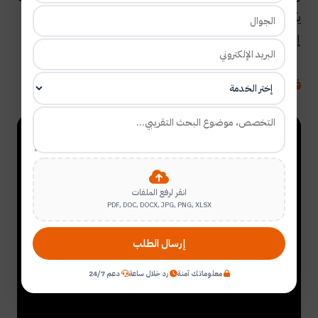
يكون محتوى خطاب الغرض من الدراسة مطبوعا بطريقة
إبداعية وجيدة.
فيديو: How to write personal statement
انقر لرفع الملفات
PDF, DOC, DOCX, JPG, PNG, XLSX
إرسال الطلب
معلوماتك آمنة
رد خلال ساعة
دعم 24/7