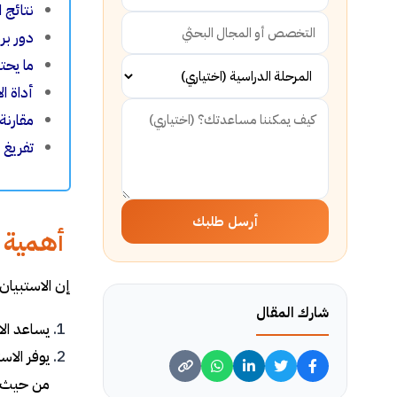
نتائج 
دور برنامج spss في تحلي
ما يحت
أداة ال
مقارنة
تفريغ 
أرسل طلبك
أهمية ا
إن الاستبيان
شارك المقال
يساعد الا
يوفر الاس
من حيث ا