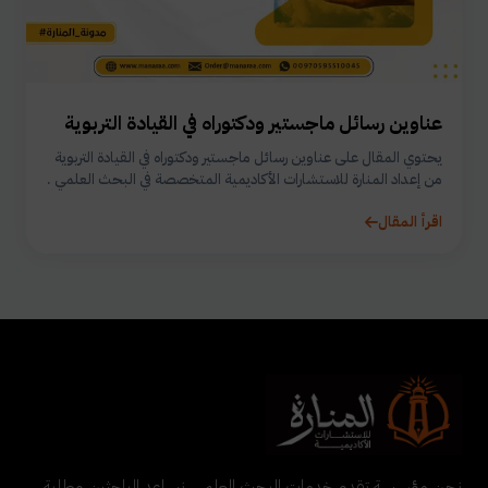
عناوين رسائل ماجستير ودكتوراه في القيادة التربوية
يحتوي المقال على عناوين رسائل ماجستير ودكتوراه في القيادة التربوية
من إعداد المنارة للاستشارات الأكاديمية المتخصصة في البحث العلمي .
اقرأ المقال
نحن مؤسسة تقدم خدمات البحث العلمي. نساعد الباحثين وطلبة