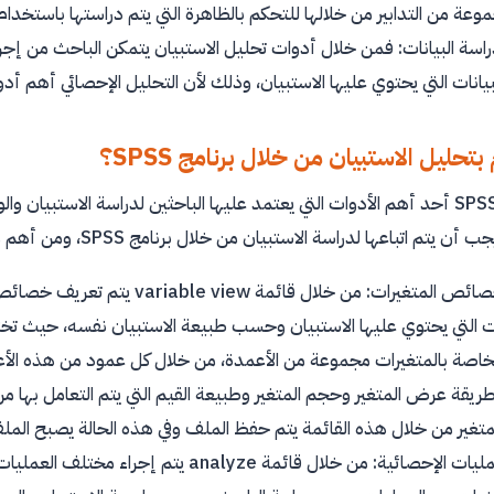
وعة من التدابير من خلالها للتحكم بالظاهرة التي يتم دراستها باستخدام 
سة البيانات: فمن خلال أدوات تحليل الاستبيان يتمكن الباحث من إجرا
نات التي يحتوي عليها الاستبيان، وذلك لأن التحليل الإحصائي أهم أدوا
تحليل الاستبيان من خلال برنامج SPSS؟
SPS
أحد أهم الأدوات التي يعتمد عليها الباحثين لدراسة الاستبيان وال
يجب أن يتم اتباعها لدراسة الاستبيان من خلال برنامج
SPSS
، ومن أهم ه
ائص المتغيرات: من خلال قائمة
variable view
يتم تعريف خصائص 
ت التي يحتوي عليها الاستبيان وحسب طبيعة الاستبيان نفسه، حيث تخت
الخاصة بالمتغيرات مجموعة من الأعمدة، من خلال كل عمود من هذه الأ
طريقة عرض المتغير وحجم المتغير وطبيعة القيم التي يتم التعامل بها من 
متغير من خلال هذه القائمة يتم حفظ الملف وفي هذه الحالة يصبح الملف
مليات الإحصائية: من خلال قائمة
analyze
يتم إجراء مختلف العمليات عل