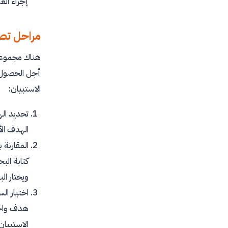
إجراء ال
مراحل تصم
هناك مجموعة 
أجل الحصول ع
الاستبيان:
تحديد اله
الهدف ال
المقارنة 
كتابة الب
ويختار ال
اختيار ال
هدف واحد
الاستبيان