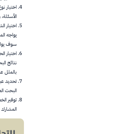
اختيار نو
الأسئلة، 
اختيار ال
يواجه الم
سوف يواج
اختيار ال
نتائج الب
بالملل عن
تحديد عين
البحث ال
توفير ال
المشارك ب