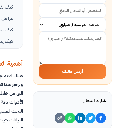
كيف تقوم
مراحل ت
كيف يمك
كيف يمك
معايير ا
أهمية الت
أنواع ال
أرسل طلبك
هناك اهتمام 
اختيار ا
ويرجع هذا ال
كيف تقو
التي من خلاله
كيف يمكن
شارك المقال
الأدوات دقة ف
خطوات إ
البحث العلمي
البيانات حيث 
أنواع ال