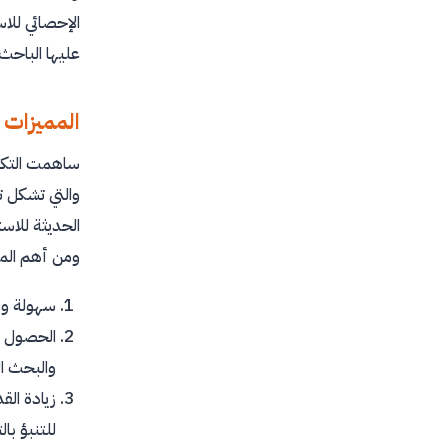
الإحصائي للاس
عليها الباحث
المميزات 
ساهمت التكنو
والتي تشكل تأ
الحديثة للاس
ومن أهم المزا
سهولة وص
الحصول عل
والبحث ا
زيادة الق
للتنبؤ با