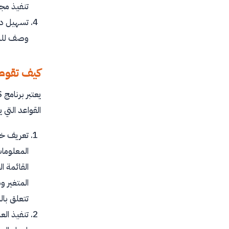
تنفيذ مجم
تسهيل درا
وصف للبيا
كيف تقوم ب
يعتبر برنامج
S
القواعد التي 
تعريف خص
المعلوما
القائمة 
المتغير و
تتعلق بال
تنفيذ الع