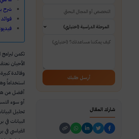
شرح برنامج SPSS لل
فوائد 
فيديو: 
تكمن لبرامج ا
الأحيان نعتق
وفائدة كبيرة،
أرسل طلبك
استخداماً وه
أفضل من هذان
أو سوء التسو
شارك المقال
تحليل البيان
البيانات في ب
القياسي في بر