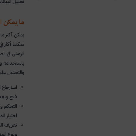
تحليل البيان
ما يمكن ال
يمكن أكثر ما 
تمكننا أكثر 
الرمش في الصو
باستخدامه ون
والتعديل علي
استرجاع ا
فتح وبعد
التحكم وا
اختيار ال
تعريف ال
ونوع المت