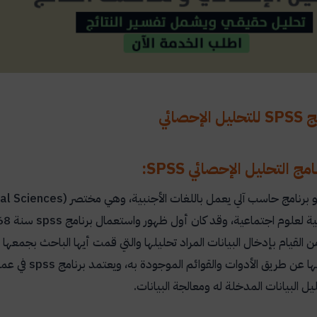
إحصائي
ج التحليل الإحصائي SPSS:
برنامج حاسب آلي يعمل باللغات الأجنبية، وهي مختصر (
ial Sciences
 لعلوم اجتماعية، وقد كان أول ظهور واستعمال برنامج
spss
سنة 1968م، ويعد برنامج
ن القيام بإدخال البيانات المراد تحليلها والتي قمت أيها الباحث بجمعها
ا عن طريق الأدوات والقوائم الموجودة به، ويعتمد برنامج
spss
في عمله
ليل البيانات المدخلة له ومعالجة البيانات.