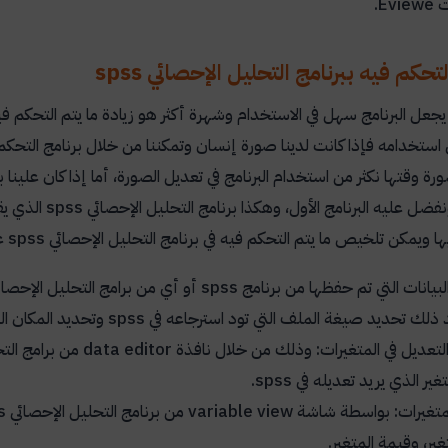
ات
Eviewe
.
تحكم فيه ببرنامج التحليل الإحصائي spss
يجعل البرنامج سهل في الاستخدام وشهرة أكثر هو زيادة ما يتم التحكم فيه في
في استخدامه فإذا كانت لدينا صورة إنسان وتمكننا من خلال برنامج الت
رة وقتها نكثر من استخدام البرنامج في تعديل الصورة، أما إذا كان علين
فضل عليه البرنامج الأول، وهكذا برنامج التحليل الإحصائي
spss
الذي يق
ها ويمكن تلخيص ما يتم التحكم فيه في برنامج التحليل الإحصائي
spss
عن
لبيانات التي تم حفظها من برنامج
spss
أو أي من برامج التحليل الإحصا
 ذلك تحديد صيغة الملف التي تود استرجاعه في
spss
وتحديد المكان ال
لتعديل في المتغيرات: وذلك من خلال نافذة
data editor
من برامج الت
متغير الذي يريد تعديله في
spss
.
متغيرات: بواسطة شاشة
variable view
من برنامج التحليل الإحصائي
s
غير، وقيمة المتغير.