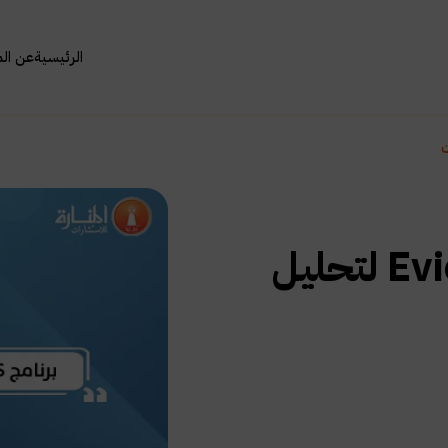
الرئيسية
عن ال
برنامج spss وبرنامج Eviewe لتحليل