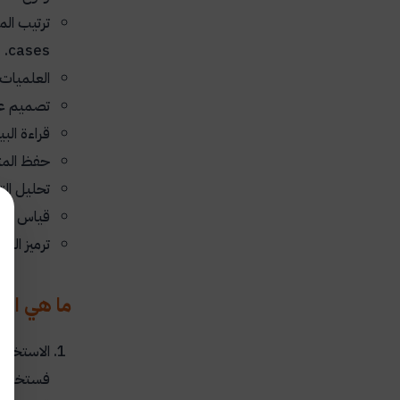
ترتيب الم
.
cases
العلميات 
تصميم عرض
قراءة الب
حفظ المت
تحليل الت
قياس الار
ترميز الب
ما هي الأخ
الاستخدام
فستخدم ال