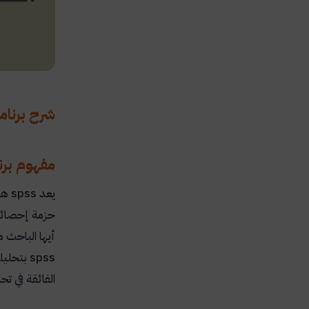
شرح برنامج SPSS للتحليل ال
مفهوم برنام
يعد
spss
هو 
حزمة إحصائية
أيها الباحث م
spss
بتحليله
الفائقة في تح