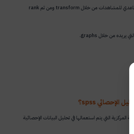
لتصاعدي للمشاهدات من خلال
transform
ومن ثم
rank
التي يريده من خلال
graphs
.
 الإحصائي spss؟
المركزية التي يتم استعمالها في تحليل البيانات الإحصائية