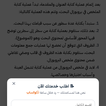
بعد إتمام عملية كتابة العنوان والمقدمة، تبدأ عملية كتابة
الملخص في بروبوزال البحث، وتتم هذه العملية كالتالية:
ستبدأ بكتابة عدة سطور عن سبب قيامك بهذا البحث.
بعد ذلك، ستقوم بعملية كتابة من سطر إلى سطرين توضح
فيها المحور الأساسي لمحتوى البحث وهو (الموضوع).
الظروف التي تتوقع أن تخضع لها عمليات جمع معلومات
البحث، ستقوم بكتابة هذه الظروف في قالب وصفي تفاعلي
ضمن محتوى ملخص البروبوزال.
لابد في ملخص البروبوزال من عملية كتابة تشمل العينة
وأسباب اختيارها وخصائصها.
من أهم المعلومات التي يجب أن يشملها المحتوى
✕
📝 اطلب خدمتك الآن
التلخيصي، هي: (الحدود الزمانية والمكانية) التي ستجري
واتساب
نحن هنا لمساعدتك — رد خلال ساعة
فيها عمليات البحث.
يتطلب ملخص البروبوزال إعطاء فكرة عن المتغيرات