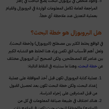
وجود ملخص في بروبوزال البحث يضع الباحث في إطار
المراجعة العامة لكامل المعلومات الواردة في البروبوزال والقيام
بعملية التعديل عند ملاحظة أي خطأ.
هل البروبوزال هو خطة البحث؟
في الواقع يخلط الكثير بين مصطلح (البروبوزال) و(خطة البحث)،
ولعل أهم الأسباب التي تكمن وراء هذا الخلط هو التشابه الكبير
بين عناصر كلا المصطلحين، ولكن الصحيح أن البروبوزال مختلف
عن
خطة البحث
، وهذا ما سنثبته في النقاط التالية:
عملية كتابة البروبوزال تكون قبل أخذ الموافقة على عملية
إعداد البحث، ولكن خطة البحث تكون بعد تحصيل القبول
من قبل المشرفين على إجراء الدراسة.
هناك اختلاف في طبيعة صياغة المعلومات في كل من
(المقترح) و(الخطة) للبحث، حيث تكون في المقترح ذات