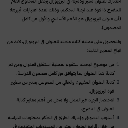
اختيارك لعنوان مميز ودمجه في البروبوزال يجعل المحتوى العام
للمقترح ذا قوة عند لجنة التحكيم، وذلك لعدة اعتبارات أبرزها:
(أن عنوان البروبوزال هو المُعبر الأساسي والأول عن كامل
المضمون).
وللحصول على عملية كتابة متقنة للعنوان في البروبوزال، لابد من
اتباع المعايير التالية:
من موضوع البحث، ستقوم بعملية اشتقاق العنوان ومن ثم
كتابة هذا العنوان بما يتوافق مع كامل مضمون الدراسة.
كتابة العنوان المفهوم والخالي من الغموض يعتبر من معايير
قوة البروبوزال.
الاختصار الجيد غير الممل ولا مخل من أهم معايير كتابة
العنوان في المقترح.
أسلوب التشويق وإشراك القارئ في التفكير بمحتويات الدراسة
من خلال قراءة العنوان، يعتبر من المستويات المتقدمة في