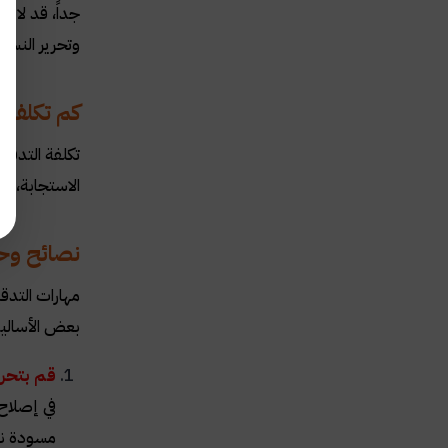
وتحرير النسخ، يمك
كم تكلفة 
تكلفة التدقي
الاستجابة، ف
نصائح وحي
مهارات التدق
بعض الأساليب
قم بتحرير
في إصلاح 
مسودة نه