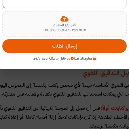
جداً، قد لا يكون من الممكن إكمال المهمة ف
نك أن تتوقع من مدقق لغوي متمرس إكمال ما يقرب من 10000 إلى 15000 كلمة في يوم واحد.
انقر لرفع الملفات
التدقيق اللغوي؟
PDF, DOC, DOCX, JPG, PNG, XLSX
ق تختلف على نطاق واسع، يعتمد السعر جزئياً على موقع المدقق اللغ
إرسال الطلب
تحسب المعدلات عادة لكل كلمة أو بالساعة، فإذا كانت الخدمة تركز أيض
معلوماتك آمنة
رد خلال ساعة
دعم 24/7
ل التدقيق اللغوي
يق اللغوي الأساسية مهمة لأي شخص يكتب، بالنسبة إلى النصوص اليومية م
 التي يمكنك استخدامها للتدقيق اللغوي بكفاءة وفعالية قبل مشاركة 
 كتابتك أولاً:
قبل أن تصل إلى المرحلة النهائية من التدقيق اللغوي ت
الأخطاء الطفيفة إذا كان بإمكانك لاحقاً إزالة أقسام كاملة أو إعادة 
ائية مكتملة ترضيك.