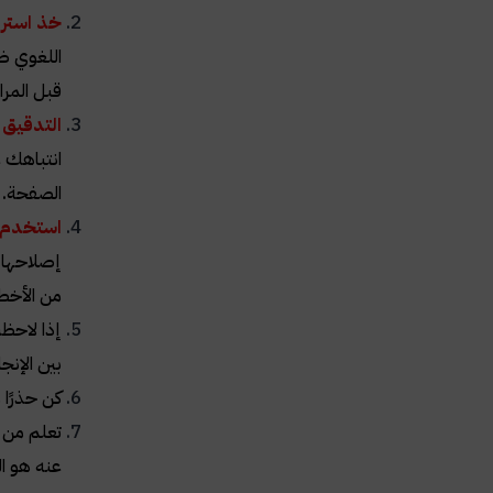
خذ استر
اللغوي ضع
قبل المرا
التدقيق 
انتباهك 
الصفحة.
استخدم ا
إصلاحها ب
من الأخطا
إذا لاحظ
بين الإنج
كن حذرًا
تعلم من أ
عنه هو ال