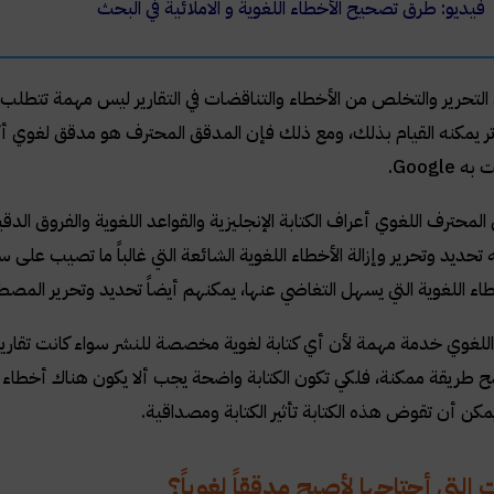
فيديو: طرق تصحيح الأخطاء اللغوية و الاملائية في البحث
التحرير والتخلص من الأخطاء والتناقضات في التقارير ليس مهمة تتطلب ال
تر يمكنه القيام بذلك، ومع ذلك فإن المدقق المحترف هو مدقق لغوي أكث
ت به
Google
.
لمحترف اللغوي أعراف الكتابة الإنجليزية والقواعد اللغوية والفروق الدق
 تحديد وتحرير وإزالة الأخطاء اللغوية الشائعة التي غالباً ما تصيب على سبي
اء اللغوية التي يسهل التغاضي عنها، يمكنهم أيضاً تحديد وتحرير المصطل
للغوي خدمة مهمة لأن أي كتابة لغوية مخصصة للنشر سواء كانت تقاريراً أو
ح طريقة ممكنة، فلكي تكون الكتابة واضحة يجب ألا يكون هناك أخطاء إمل
مكن أن تقوض هذه الكتابة تأثير الكتابة ومصداقية.
ت التي أحتاجها لأصبح مدققاً لغوياً؟