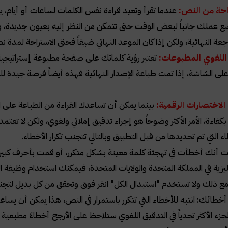
احة من النص:
عندما تقرأ وتعيد قراءة نفس الكلمات لساعات أو أيام، 
 عملك جانباً لبعض الوقت حتى تتمكن من النظر إليه بعيون جديدة، ومن 
جعة النهائية، ولكن إذا كان الموعد النهائي ضيقاً فحتى الاستراحة لم
اللغوي المطبوعات:
تعتبر رؤية كلماتك على صفحة مطبوعة إستراتيجي
على الشاشة، إذا تمت طباعة الإصدار النهائية فهذه أيضاً فرصة جيد
لاختصارات الرقمية:
بينما يمكن أن تساعدك القراءة من الطباعة على 
كفاءة، الأمر الأكثر وضوحاً هو إجراء تدقيق إملائي ولغوي، ولكن لا تعت
ء التي تم تحديدها من قبل التطبيق وبالتالي تتجنب تكرار الأخطاء.
ت أنك أخطأت في تهجئة كلمة معينة بشكل متكرر، أو قمت بأحرف كبير
ليزية في المملكة المتحدة والولايات المتحدة، فيمكنك استخدام وظيفة 
 مع ذلك ولا تستخدم "استبدال الكل" انقر فوق وتحقق من كل بديل لتج
خطائك: انتبه للأخطاء التي تتكرر باستمرار في النص، هذا يمكن أن يس
جزء الأكثر تحدياً في التدقيق اللغوي ستلاحظ على الأرجح أخطاءً مطبع