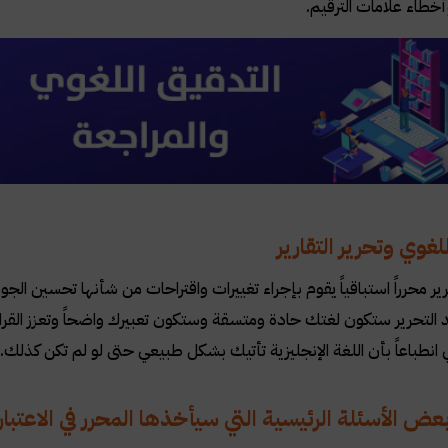
أخطاء علامات الترقيم.
لغوي وتحرير التقارير
 محرراً استباقياً يقوم بإجراء تغييرات واقتراحات من شأنها تحسين الجود
عد التحرير ستكون لغتك حادة ومتسقة وستكون تعبيرك واضحاً وتعزز القراء
 انطباعاً بأن اللغة الإنجليزية تأتيك بشكل طبيعي حتى لو لم تكن كذلك.
عض الأسئلة الرئيسية التي سيأخذها المحرر في الاعتبار