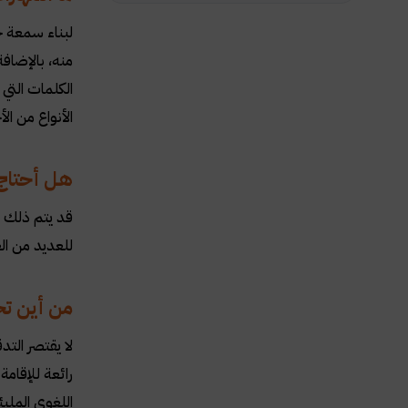
لبناء سمعة ج
منه، بالإضافة
الكلمات التي
الأنواع من ال
هل أحتاج 
قد يتم ذلك و
للعديد من ال
من أين تح
لا يقتصر الت
رائعة للإقام
اللغوي الملي