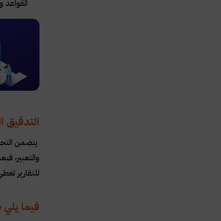
القواعد و
التدقيق ال
يتضمن التحرير
والتعبير، فب
للتقارير تعطي
فيما يلي ب