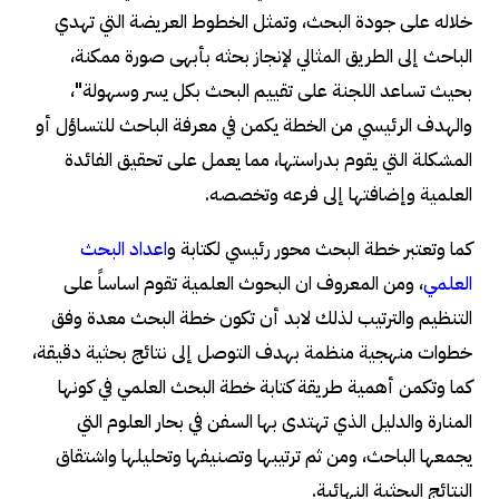
خلاله على جودة البحث، وتمثل الخطوط العريضة التي تهدي
الباحث إلى الطريق المثالي لإنجاز بحثه بأبهى صورة ممكنة،
بحيث تساعد اللجنة على تقييم البحث بكل يسر وسهولة"،
والهدف الرئيسي من الخطة يكمن في معرفة الباحث للتساؤل أو
المشكلة التي يقوم بدراستها، مما يعمل على تحقيق الفائدة
العلمية وإضافتها إلى فرعه وتخصصه.
كما وتعتبر خطة البحث محور رئيسي لكتابة و
اعداد البحث
العلمي
، ومن المعروف ان البحوث العلمية تقوم اساساً على
التنظيم والترتيب لذلك لابد أن تكون خطة البحث معدة وفق
خطوات منهجية منظمة بهدف التوصل إلى نتائج بحثية دقيقة،
كما وتكمن أهمية طريقة كتابة خطة البحث العلمي في كونها
المنارة والدليل الذي تهتدى بها السفن في بحار العلوم التي
يجمعها الباحث، ومن ثم ترتيبها وتصنيفها وتحليلها واشتقاق
النتائج البحثية النهائية.