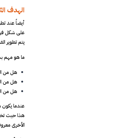
الهدف الث
أيضاً عند تطو
على شكل فرضي
يتم تطوير ال
ما هو مهم بش
هل من ال
هل من الم
هل من ال
عندما يكون م
هذا حيث تختل
الأخرى معروف