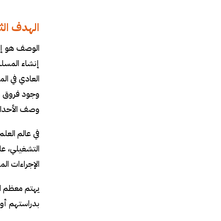
الهدف الث
الوصف هو إش
إنشاء المسل
العادي في ال
وجود فروق ذ
وصف الأحداث
في عالم العل
التشغيلي، عا
الإجراءات ال
يهتم معظم ال
بدراستهم أو 