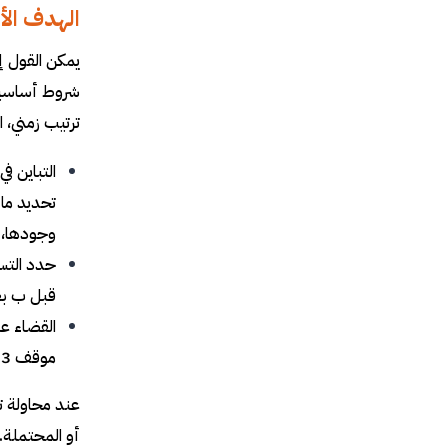
الهدف الأ
يمكن القول 
شروط أساسية
ترتيب زمني، 
التباين ف
تحديد ما 
وجودها، ل
حدد التسل
قبل ب بعب
موقف 3 يمكن أن يتسبب في كل من 1 و2 بطريقة تجعل أي علاقة بين 1 و2 يزول وجودها عندما يتم السيطرة على3.
عند محاولة ت
أو المحتملة.