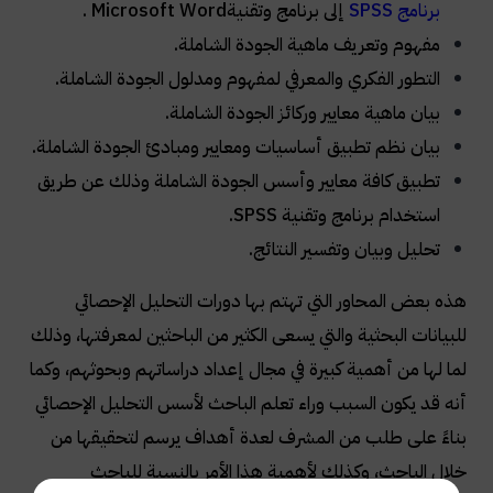
برنامج
SPSS
إلى برنامج وتقنية
Microsoft Word
.
مفهوم وتعريف ماهية الجودة الشاملة
.
التطور الفكري والمعرفي لمفهوم ومدلول الجودة الشاملة
.
بيان ماهية معايير وركائز الجودة الشاملة
.
بيان نظم تطبيق أساسيات ومعايير ومبادئ الجودة الشاملة
.
تطبيق كافة معايير وأسس الجودة الشاملة وذلك عن طريق
استخدام برنامج وتقنية
SPSS
.
تحليل وبيان وتفسير النتائج
.
هذه بعض المحاور التي تهتم بها دورات التحليل الإحصائي
للبيانات البحثية والتي يسعى الكثير من الباحثين لمعرفتها، وذلك
لما لها من أهمية كبيرة في مجال إعداد دراساتهم وبحوثهم، وكما
أنه قد يكون السبب وراء تعلم الباحث لأسس التحليل الإحصائي
بناءً على طلب من المشرف لعدة أهداف يرسم لتحقيقها من
خلال الباحث، وكذلك لأهمية هذا الأمر بالنسبة للباحث