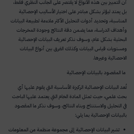
أن التمييز بين هذه الأنواع لا يقتصر على الجانب النظري فقط،
3.مقياس الفترة
بل يمتد ليؤثر بشكل مباشر على اختيار الأساليب الإحصائية
المناسبة، وتحديد أدوات التحليل الأكثر ملاءمة لطبيعة البيانات
4.مقياس النسبة
وأهداف الدراسة، مما يضمن دقة النتائج وجودة المخرجات
الفرق بين أنواع البيانات الإحصائية
البحثية بشكل عام، وسوف نذكر تعريف البيانات الإحصائية
الفرق بين البيانات النوعية والكمية
ومستويات قياس البيانات وكذلك الفرق بين أنواع البيانات
الاحصائية وغيرها.
الفرق بين البيانات الاسمية والترتيبية
الفرق بين بيانات الفترة وبيانات النسبة
ما المقصود بالبيانات الإحصائية
ما العلاقة بين أنواع البيانات واختيار العينة
تُعد البيانات الإحصائية الركيزة الأساسية التي يقوم عليها أي
كيفية اختيار العينة المناسبة في البحث العلمي
بحث علمي، حيث تمثل المادة الخام التي يعتمد عليها الباحث
في التحليل والاستنتاج وبناء النتائج، وسوف نذكر ما المقصود
أنواع العينات في البحث العلمي
بالبيانات الإحصائية بما يلي:
العينات الاحتمالية
تشير البيانات الإحصائية إلى مجموعة منظمة من المعلومات
العينات غير الاحتمالية