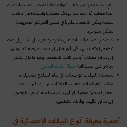
التي يتم جمعها من خلال أدوات مختلفة مثل الاستبيانات أو
أخطاء شائعة في تصنيف البيانات واختيار العينة
الملاحظات أو التجارب، بهدف تحليلها واستخلاص دلالات
نصائح لتحديد نوع البيانات والعينة بشكل صحيح
علمية يمكن الاعتماد عليها في تفسير الظواهر المدروسة
الأسئلة الشائعة
بشكل منهجي.
لا تقتصر أهمية البيانات على مجرد جمعها، بل تمتد إلى دقة
ما أنواع البيانات الإحصائية الأساسية؟
تنظيمها وتصنيفها، لأن أي خلل في هذه المرحلة قد يؤدي
لماذا يعد تحديد نوع البيانات مهمًا قبل التحليل
إلى نتائج مضللة أو غير قابلة للتعميم، وهو ما يؤثر بشكل
الإحصائي؟
مباشر على مصداقية
خطة
البحث
العلمي
.
كيف يمكن تحديد نوع البيانات في البحث العلمي؟
تُستخدم البيانات الإحصائية في بناء النماذج التحليلية،
ما الفرق بين بيانات الفترة وبيانات النسبة؟
واختبار الفرضيات، وتفسير العلاقات بين المتغيرات، مما
يجعلها عنصرًا محوريًا في أي دراسة علمية تسعى للوصول
إلى نتائج دقيقة وقابلة للتطبيق.
أهمية معرفة أنواع البيانات الإحصائية في