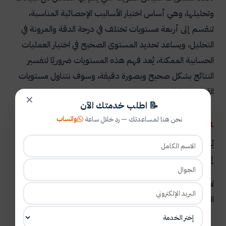
وتحليلها، وهي أساس اختيار الأساليب الإحصائية المناسبة،
تنقسم إلى أربعة مستويات تختلف في درجة الدقة والمرونة في
التحليل، ويساعد تحديد المستوى الصحيح في اختيار العمليات
الحسابية الممكنة، يُعد فهم هذه المستويات ضروريًا لتفسير
النتائج بشكل صحيح وبصورة دقيقة، وسوف نتناول مستويات
القياس بما يلي:
✕
📝 اطلب خدمتك الآن
واتساب
نحن هنا لمساعدتك — رد خلال ساعة
1.المقياس الاسمي
يُستخدم لتصنيف البيانات دون أي ترتيب، حيث يقسم البيانات
إلى فئات منفصلة.
لا يتم فيه إجراء عمليات حسابية، كما يُستخدم في البيانات
الوصفية البسيطة.