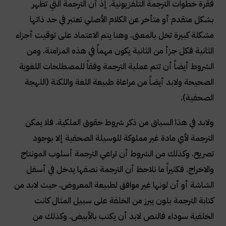
فقرة خطوات الترجمة التلفزيونية. إذ أن الترجمة التي تظهر
بشكل متقدم أو متأخر عن الكلام الأصلي تعتبر في حد ذاتها
مشكلة كبيرة تخل بالمعنى. وهنا يتم الاعتماد على توقيت أجزاء
الثانية فكل جزأ من الثانية يكون مهماً في هذه المزامنة. ومن
الشروط أيضاً أن تتم عملية الترجمة وفقاً للمصطلحات اللغوية
الصحيحة ولابد أيضاً من مراعاة طبيعة اللغة واللكنة (اللهجة
الصحفية)
.
ولابد في هذا السياق من ذكر شروط حقوق الملكية. فلا يمكن
الترجمة لأي مادة غير مملوكة للوسيلة الصحفية إلا بوجود
تصريح. وكذلك من الشروط أن تراعي الترجمة أسلوب المونتاج
والاخراج. فكثيراً ما نلاحظ أن الترجمة نصفها يدخل في أسفل
الشاشة أو أن لونها غير موافق لطبيعة المعروض. حيث لابد من
كتابة الترجمة بلون يبرز من الخلفة على سبيل المثال كانت
الخلفية سوداء فالنص لابد أن يكتب بالأبيض. وكذلك من