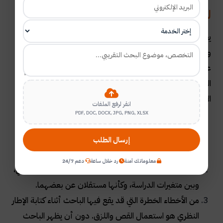
للبحث:
يعتبر فصل الإطار النظري أحد الفصول المهمة في البحوث
والرسائل العلمية، ويقع بعض الباحثين في أخطاء أكاديمية
عديدة أثناء كتابة الإطار النظري للبحث العلمي أو الرسالة
العلمية، ومن الأخطاء الشائعة التي يقع فيها الباحث أثناء إعداد
الإطار النظري ما يأتي
:
انقر لرفع الملفات
PDF, DOC, DOCX, JPG, PNG, XLSX
من الأخطاء الفادحة التي قد يقع فيها الباحث أثناء كتابة
الإطار النظري هو عدم التعقيب على أجزاء الإطار النظري،
إرسال الطلب
وعد نقد هذه الأجزاء
.
معلوماتك آمنة
رد خلال ساعة
دعم 24/7
بعض الباحثين لا يربطون بين عناصر ومكونات الإطار النظري،
وبين متغيرات الدراسة، وكأنها مستقلان عن بعضهما
.
من الأخطاء الخطرة التي قد يقع فيها الباحث أثناء كتابة الإطار
النظري هو استعمال القص واللزق. دون أن يظهر الباحث