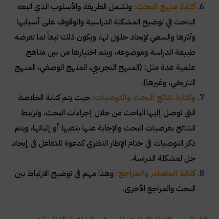
كتابة منهج البحث:
وتشمل الطريقة والأسلوب الذي اتبعه
الباحث في توضيح المشكلة الدراسية والوقوف على أسبابها
وآثارها والسعي لإيجاد حلول لها، ويكون ذلك تبعاً لما تفرضه
طبيعة الدراسة وموضوعه، ويتم اختيارها من بين مناهج
علمية عدة مثل: (المنهج التجريبي، المنهج الوصفي، المنهج
التاريخي، وغيرها)
.
وكتابة نتائج البحث والتوصيات:
حيث يتم كتابة الخلاصة
التي توصل إليها الباحث من خلال إجراءات البحث، وترتبط
النتائج بفرضيات البحث والإجابة عنها بنفيها أو إثباتها، ويتم
ذكر التوصيات في ختام الإطار النظري كدعوة للتفاعل في إيجاد
حل لمشكلة الدراسة
.
كتابة المصادر والمراجع:
وهذا مهم في توضيح الارتباط بين
البحث والمراجع الأخرى
.