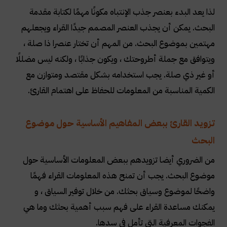
لذا يعد البدء بعنصر جذب الإنتباه مكونًا مهمًا لكتابة مقدمة
البحث. يمكن أن يجذب العنصر المصمم جيدًا القراء ويجعلهم
مهتمين بموضوع البحث. من المهم أن تختار عنصرا ذا صلة ،
ويتوافق مع جملة أطروحتك ، ويكون جذابًا ، ولكنه ليس مضللًا
أو غير ذي صلة. يجب استخدامه بشكل مقتصد ومتوازن مع
الكمية المناسبة من المعلومات للحفاظ على اهتمام القارئ
.
تزويد القارئ ببعض المفاهيم الأساسية حول موضوع
البحث
من الضروري أيضا تزويدهم ببعض المعلومات الأساسية حول
موضوع البحث. يجب أن تمنح هذه المعلومات القراء فهمًا
واضحًا لموضوع وسياق بحثك. من خلال توفير السياق ، و
يمكنك مساعدة القراء على فهم سبب أهمية بحثك وما هي
الفجوات المعرفية التي تأمل في سدها
.