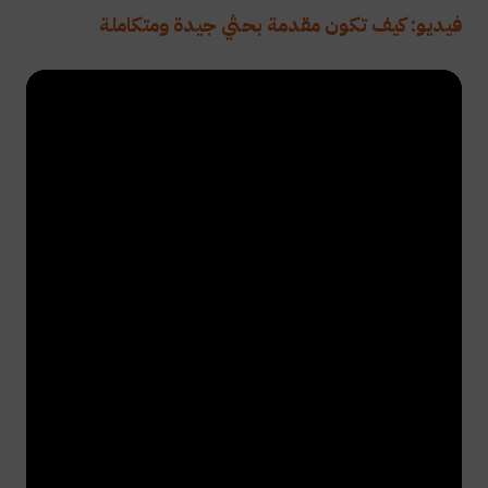
فيديو: كيف تكون مقدمة بحثي جيدة ومتكاملة