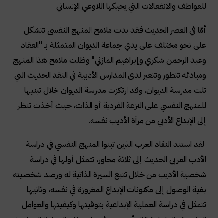
للعواطف والانفعالات التي يحيكها اللاوعي الإنساني
أمّا في العصر الحديث فقد بدت ملامح المنهج النفسي تتشكل
على نحو مختلف على يدي جماعة الديوان المتمثلة بـ "العقاد
وعبد الرحمن شكري وإبراهيم المازني" وظلت ملامح هذا المنهج
ومبادئه تتطور وتتغير لدى المدارس الأدبية في النقد الحديث التي
تلت مدرسة الديوان، وقد ارتكزت مدرسة الديوان خلال تبنيها
للمنهج النفسي على النزعة الفردية أو الذات، حيث أخذت تنظر
إلى الإبداع الأدبي من مرآة الأديب نفسه
.
لقد استند النقاد العرب الذين تبنوا المنهج النفسي في دراسة
الأدب العربي الحديث إلى ثلاثة محاور، تتمثل أولها في دراسة
شخصية الأديب من خلال تتبع السيرة الذاتية له ورصد شخصيته
بغية الوصول إلى مكنونات الإبداع المغروزة في نفسه، وثانيها
تتمثل في دراسة العملية الإبداعية بتوقيتها وكيفيتها والعوامل