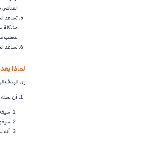
العناصر، 
تساعد ال
مشكلة سوف
يتجنب من
تساعد ال
لماذا يعد
إن الهدف الر
أن بحثه
سيقد
سيقوم
أنه س