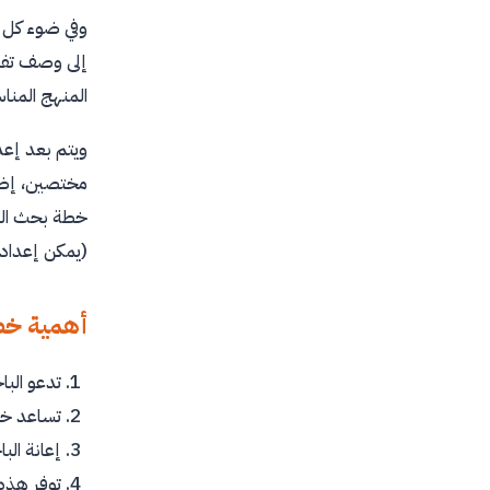
وفي ضوء كل ه
إلى وصف تفصي
المنهج المنا
ويتم بعد إع
مختصين، إضاف
خطة بحث الما
(يمكن إعداد 
أهمية خط
تدعو البا
تساعد خط
إعانة ال
توفر هذه