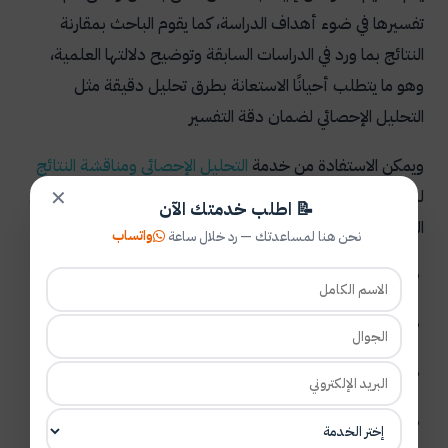
تفسيرها في ضوء أهداف الدراسة، كما يقوم الباحث بمقارنة
النتائج بما ورد في الدراسات السابقة وتوضيح دلالتها العلمية،
وهو ما يتطلب أحيانًا الاستعانة بطرق تحليل دقيقة مثل
التحليل الإحصائي لضمان دقة التفسير
ويمكن الاستفادة من خدمة
التحليل الإحصائي ومناقشة النتائج
لدعم هذه المرحلة وتحسين دقة تحليل النتائج، ويتم ذلك على
✕
📝 اطلب خدمتك الآن
النحو التالي:
واتساب
نحن هنا لمساعدتك — رد خلال ساعة
عرض النتائج بشكل منظم وواضح.
تفسير النتائج وربطها بمشكلة البحث.
مقارنة النتائج بالدراسات السابقة.
توضيح دلالات النتائج العلمية والعملية.