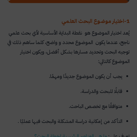
راجع البحث لغويًا ومنهجيًا قبل التسليم
خاتمة
1-اختيار موضوع البحث العلمي
المنارة شريكك لإعداد البحث العلمي باحتراف
يُعد اختيار الموضوع هو نقطة البداية الأساسية لأي بحث علمي
الأسئلة الشائعة
ناجح، عندما يكون الموضوع محدد و واضح، كلما ساهم ذلك في
ما أهمية مراجعة الأدبيات السابقة في البحث؟
توجيه البحث وتحديد مسارها بشكل أفضل، ويكون اختيار
الموضوع كالتالي:
هل يجب الاعتماد على مصادر حديثة في البحث
العلمي؟
يجب أن يكون الموضوع جديدًا ومهمًا.
ما أهمية صياغة فرضيات البحث العلمي؟
قابلًا للبحث والدراسة.
ما الفرق بين مشكلة البحث وأهداف البحث؟
متوافقًا مع تخصص الباحث.
هل يجب استخدام مراجع حديثة في البحث العلمي؟
ما الأدوات المستخدمة في جمع بيانات البحث العلمي؟
التأكد من إمكانية دراسة المشكلة والبحث فيها عمليًا .
كيف أكتب نتائج البحث بشكل صحيح؟
تعرف على:
ما هي العناصر الرئيسية لخطة البحث؟