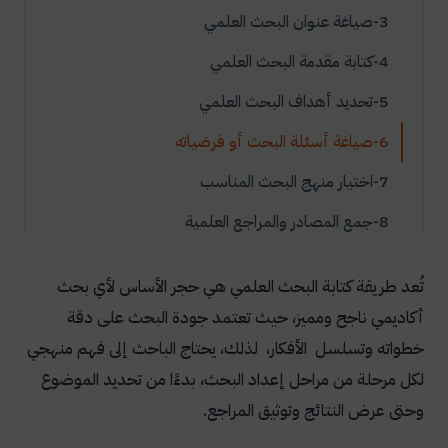
3-صياغة عنوان البحث العلمي
4-كتابة مقدمة البحث العلمي
5-تحديد أهداف البحث العلمي
6-صياغة أسئلة البحث أو فرضياته
7-اختيار منهج البحث المناسب
8-جمع المصادر والمراجع العلمية
9-كتابة الإطار النظري والدراسات السابقة
تُعد طريقة كتابة البحث العلمي هي حجر الأساس لأي بحث
10-كتابة متن البحث العلمي
أكاديمي ناجح ومميز، حيث تعتمد جودة البحث على دقة
11-عرض النتائج ومناقشتها
خطواته وتسلسل الأفكار، لذلك، يحتاج الباحث إلى فهم منهجي
لكل مرحلة من مراحل إعداد البحث، بدءًا من تحديد الموضوع
12-كتابة الخاتمة والتوصيات
وحتى عرض النتائج وتوثيق المراجع.
13-توثيق المراجع وتنسيق البحث