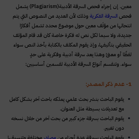
معين. إن إجراء فحص السرقة الأدبية(Plagiarism) يشمل
فحص
السرقة الفكرية
وذلك لأن العديد من النصوص التي يتم
انتحالها من مؤلَف معين حول موضوع محدد تشمل أفكارًا
جديدة، ولا سيما لكل نص له فكرة خاصة كان قد قام المؤلف
الحقيقي بتأليفها، وإذ يقوم المكلف بالكتابة بأخذ النص سواء
لفظًا أو معنىً وهذا يعد سرقة أدبية وفكرية على حدٍ
سواء. وتنقسم أنواع السرقة الأدبية لقسمين أساسيين:
1- عدم ذكر المصدر:
يقوم الباحث بنشر بحث علمي يملكه باحث آخر بشكل كامل
مع تعديلات بسيطة مثل العنوان.
يقوم الباحث بسرقة جزء كبير من بحث آخر من خلال نسخه
دون تغيير.
يقوم الباحث بسرقة عدة أجزاء من
مصادر
مختلفة وتنسيقها