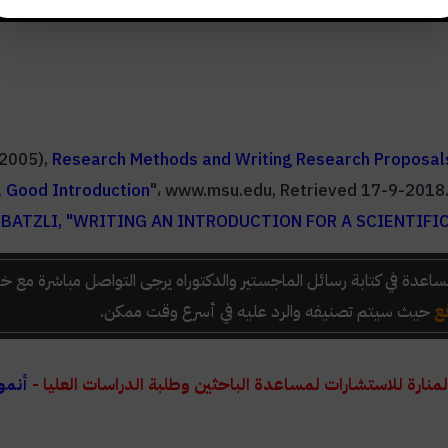
(2005),
Research Methods and Writing Research Proposal
a Good Introduction
"، www.msu.edu, Retrieved 17-9-2018. 
 BATZLI, "WRITING AN INTRODUCTION FOR A SCIENTIFI
اعدة في كتابة رسائل الماجستير والدكتوراه
يرجى التواصل مباشرة مع خد
ع
حيث سيتم تصنيفه والرد عليه في أسرع وقت ممكن.
لمنارة للاستشارات لمساعدة الباحثين وطلبة الدراسات العليا -
أنمو