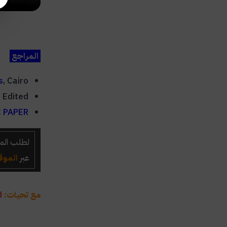
المراجع
s
, Cairo:
Edited.
C PAPER
لطلب المس
عبر
الموق
مع تحيات:
ا