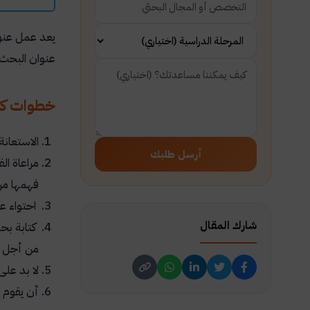
يعد عمل عنوا
عنوان البحث 
خطوات كتا
الاستعان
أرسل طلبك
مراعاة ال
فهمها من
احتواء ع
شارك المقال
كتابة بح
من أجل مع
لا بد عل
أن يقوم ا