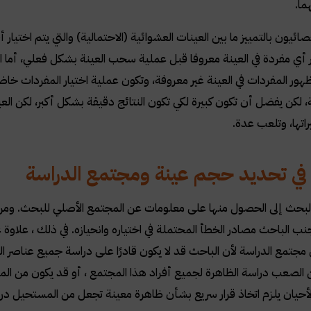
ما
.
صائيون بالتمييز ما بين العينات العشوائية (الاحتمالية) والتي يتم اخت
أي مفردة في العينة معروفا قبل عملية سحب العينة بشكل فعلي، أما العي
ر المفردات في العينة غير معروفة، وتكون عملية اختيار المفردات خا
ة، لكن يفضل أن تكون كبيرة لكي تكون النتائج دقيقة بشكل أكبر، لكن ا
يراتها، وتلعب عدة
.
في تحديد حجم عينة ومجتمع الدراسة
لبحث إلى الحصول منها على معلومات عن المجتمع الأصلي للبحث. وم
نب الباحث مصادر الخطأ المحتملة في اختياره وانحيازه. في ذلك ، علاوة 
مجتمع الدراسة لأن الباحث قد لا يكون قادرًا على دراسة جميع عناصر الم
 الصعب دراسة الظاهرة لجميع أفراد هذا المجتمع ، أو قد يكون من المك
أحيان يلزم اتخاذ قرار سريع بشأن ظاهرة معينة تجعل من المستحيل در