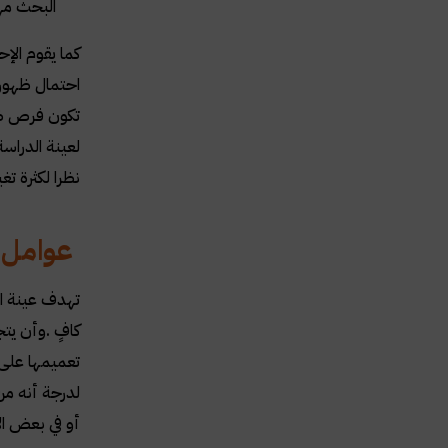
البحث مه
كما يقوم الإح
احتمال ظهور 
تكون فرص ظهو
لعينة الدراس
نظرا لكثرة تغ
عوامل 
تهدف عينة ا
كافٍ
.
وأن يتج
تعميمها على 
لدرجة أنه من
أو في بعض ال