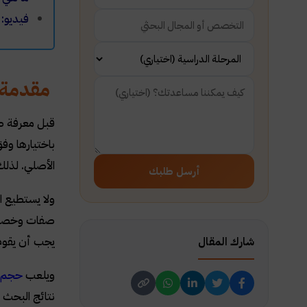
​فيديو:
مقدمة 
قبل معرفة ط
باختيارها و
الأصلي. لذل
أرسل طلبك
ولا يستطيع ا
صفات وخصائص 
يجب أن يقوم 
شارك المقال
ويلعب
حجم ع
نتائج البحث 