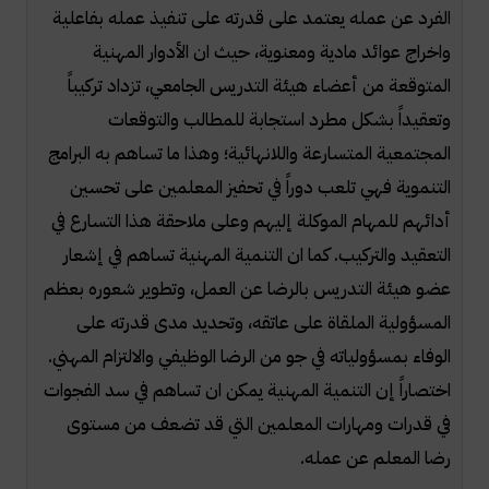
الفرد عن عمله يعتمد على قدرته على تنفيذ عمله بفاعلية
واخراج عوائد مادية ومعنوية، حيث ان الأدوار المهنية
المتوقعة من أعضاء هيئة التدريس الجامعي، تزداد تركيباً
وتعقيداً بشكل مطرد استجابة للمطالب والتوقعات
المجتمعية المتسارعة واللانهائية؛ وهذا ما تساهم به البرامج
التنموية فهي تلعب دوراً في تحفيز المعلمين على تحسين
أدائهم للمهام الموكلة إليهم وعلى ملاحقة هذا التسارع في
التعقيد والتركيب. كما ان التنمية المهنية تساهم في إشعار
عضو هيئة التدريس بالرضا عن العمل، وتطوير شعوره بعظم
المسؤولية الملقاة على عاتقه، وتحديد مدى قدرته على
الوفاء بمسؤولياته في جو من الرضا الوظيفي والالتزام المهني.
اختصاراً إن التنمية المهنية يمكن ان تساهم في سد الفجوات
في قدرات ومهارات المعلمين التي قد تضعف من مستوى
رضا المعلم عن عمله.