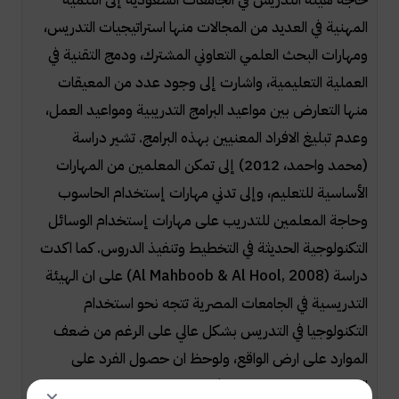
المهنية في العديد من المجالات منها استراتيجيات التدريس،
ومهارات البحث العلمي التعاوني المشترك، ودمج التقنية في
العملية التعليمية، واشارت إلى وجود عدد من المعيقات
منها التعارض بين مواعيد البرامج التدريبية ومواعيد العمل،
وعدم تبليغ الافراد المعنيين بهذه البرامج. تشير دراسة
(محمد واحمد، 2012) إلى تمكن المعلمين من المهارات
الأساسية للتعليم، وإلى تدني مهارات إستخدام الحاسوب
وحاجة المعلمين للتدريب على مهارات إستخدام الوسائل
التكنولوجية الحديثة في التخطيط وتنفيذ الدروس. كما اكدت
دراسة (
Al Mahboob & Al Hool, 2008
) على ان الهيئة
التدريسية في الجامعات المصرية تتجه نحو استخدام
التكنولوجيا في التدريس بشكل عالي على الرغم من ضعف
الموارد على ارض الواقع، ولوحظ ان حصول الفرد على
التدريب المناسب يساهم في هذه الدفع نحو هذا الاتجاه.
✕