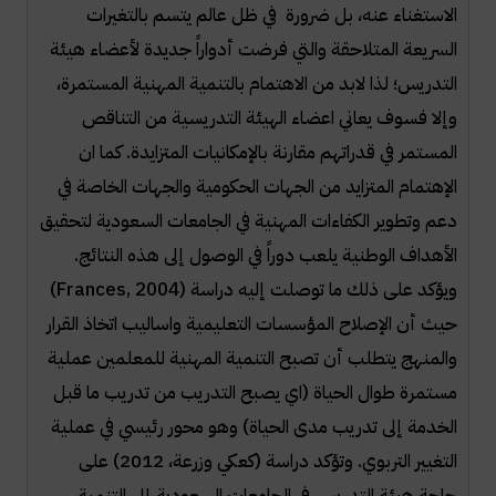
الاستغناء عنه، بل ضرورة في ظل عالم يتسم بالتغيرات
السريعة المتلاحقة والتي فرضت أدواراً جديدة لأعضاء هيئة
التدريس؛ لذا لابد من الاهتمام بالتنمية المهنية المستمرة،
وإلا فسوف يعاني اعضاء الهيئة التدريسية من التناقص
المستمر في قدراتهم مقارنة بالإمكانيات المتزايدة. كما ان
الإهتمام المتزايد من الجهات الحكومية والجهات الخاصة في
دعم وتطوير الكفاءات المهنية في الجامعات السعودية لتحقيق
الأهداف الوطنية يلعب دوراً في الوصول إلى هذه النتائج.
ويؤكد على ذلك ما توصلت إليه دراسة (
Frances, 2004
)
حيث أن الإصلاح المؤسسات التعليمية واساليب اتخاذ القرار
والمنهج يتطلب أن تصبح التنمية المهنية للمعلمين عملية
مستمرة طوال الحياة (اي يصبح التدريب من تدريب ما قبل
الخدمة إلى تدريب مدى الحياة) وهو محور رئيسي في عملية
التغيير التربوي. وتؤكد دراسة (كعكي وزرعة، 2012) على
حاجة هيئة التدريس في الجامعات السعودية إلى التنمية