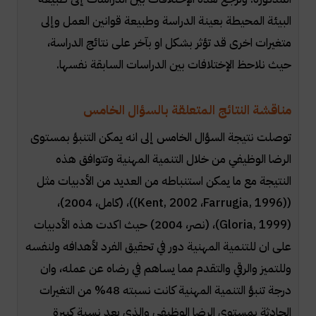
البيئة المحيطة بعينة الدراسة وطبيعة قوانين العمل وإلى
متغيرات اخرى قد تؤثر بشكل او بآخر على نتائج الدراسة،
حيث نلاحظ الإختلافات بين الدراسات السابقة نفسها.
مناقشة النتائج المتعلقة بالسؤال الخامس
توصلت نتيجة السؤال الخامس إلى انه يمكن التنبؤ بمستوى
الرضا الوظيفي من خلال التنمية المهنية وتتوافق هذه
النتيجة مع ما يمكن استنباطه من العديد من الأدبيات مثل
(
Farrugia, 1996)
،
(Kent, 2002
)، (كامل، 2004)،
(
Gloria, 1999
)، (نصر، 2004) حيث اكدت هذه الأدبيات
على ان للتنمية المهنية دور في تحقيق الفرد لأهدافه ولنفسه
وللتميز والرقي والتقدم مما يساهم في رضاه عن عمله، وان
درجة تنبؤ التنمية المهنية كانت نسبته 48% من التغيرات
الحادثة بمستوى الرضا الوظيفي والذي يعد نسبة كبيرة