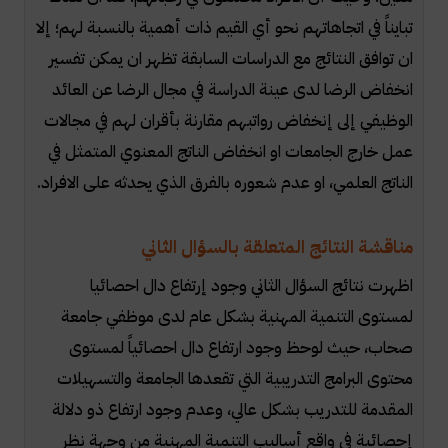
تبايناً في اتجاهاتهم نحو أي القيم ذات أهمية بالنسبة لهم؛ إلا
ان توافق النتائج مع الدراسات السابقة تظهر ان يمكن تفسير
انخفاض الرضا لدى عينة الدراسة في مجال الرضا عن العائد
الوظيفي إلى إنخفاض رواتبهم مقارنة بأقران لهم في مجالات
عمل خارج الجامعات او انخفاض الناتج المعنوي المتمثل في
الناتج العلمي، او عدم شعوره بالفرق الذي يحدثه على الافراد.
مناقشة النتائج المتعلقة بالسؤال الثاني
اظهرت نتائج السؤال الثاني وجود إرتفاع دال احصائيا
لمستوى التنمية المهنية بشكل عام لدى موظفي جامعة
صحاب، حيث لوحظ وجود ارتفاع دال احصائياً لمستوى
محتوى البرامج التدريبية التي تقعدها الجامعة والتسهيلات
المقدمة للتدريب بشكل عالي، وعدم وجود ارتفاع ذو دلالة
إحصائية في واقع أساليب التنمية المهنية من وجهة نظر