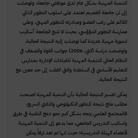
التنمية المهنية بشكل عام لدى موظفي جامعة، وتوصلت
إلى ان جامعة القصيم تعتمد على اسلوب التطوير الذاتي
القائم على رغب العضو ومبادرته للتطوير المهني، وعلى
ممارسة التطوير المؤؤسي، بحيث لا تتبع الجامعة أساليب
تنموية مهنية عديدة كما توصلت إليه النتيجة الحالية.
واوضحت دراسة (كني، 2006) جوانب القوة والضعف في
النظام الحالي للتنمية المهنية للقيادات الإدارية بمدارس
التعليم الأساسي في السلطنة والتي اتفقت إلى حد معين مع
النتيجة الحالية.
يمكن تفسير النتيجة الحالية بأن التنمية المهنية اصبحت
مطلب ملح نتيجة للتطور التكنولوجي والتقني السريع،
فالمجتمع العلمي يتجه بشكل كبير نحو دمج التقنية في طرق
واساليب التدريس الجامعي، مما يدعو إلى التنمية المهنية
لأعضاء الهيئة التدريسية؛ حيث انها لم تعد ترفاً يمكن