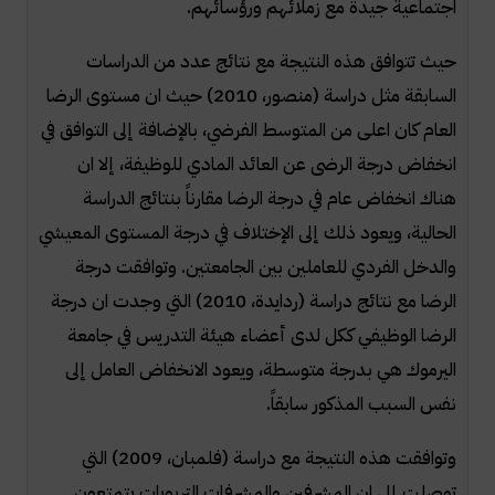
اجتماعية جيدة مع زملائهم ورؤسائهم.
حيث تتوافق هذه النتيجة مع نتائج عدد من الدراسات
السابقة مثل دراسة (منصور، 2010) حيث ان مستوى الرضا
العام كان اعلى من المتوسط الفرضي، بالإضافة إلى التوافق في
انخفاض درجة الرضى عن العائد المادي للوظيفة، إلا ان
هناك انخفاض عام في درجة الرضا مقارناً بنتائج الدراسة
الحالية، ويعود ذلك إلى الإختلاف في درجة المستوى المعيشي
والدخل الفردي للعاملين بين الجامعتين. وتوافقت درجة
الرضا مع نتائج دراسة (ردايدة، 2010) التي وجدت ان درجة
الرضا الوظيفي ككل لدى أعضاء هيئة التدريس في جامعة
اليرموك هي بدرجة متوسطة، ويعود الانخفاض العامل إلى
نفس السبب المذكور سابقاً.
وتوافقت هذه النتيجة مع دراسة (فلمبان، 2009) التي
توصلت إلى ان المشرفين والمشرفات التربويات يتمتعون