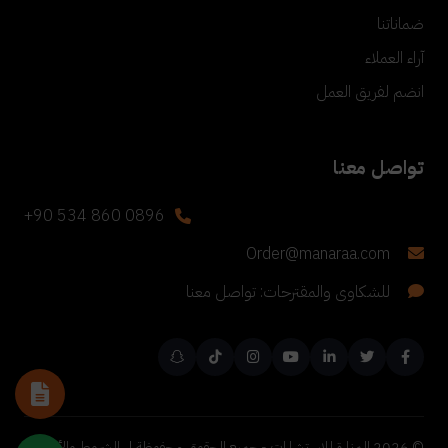
ضماناتنا
آراء العملاء
انضم لفريق العمل
تواصل معنا
+90 534 860 0896
Order@manaraa.com
للشكاوى والمقترحات: تواصل معنا
©
2026
المنارة للاستشارات - جميع الحقوق محفوظة |
الشروط والأحكام