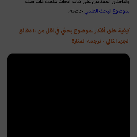
والباحثين المقدمين على كتابة أبحاث علمية ذات صلة
بموضوع البحث العلمي
خاصته.
كيفية خلق أفكار لموضوع بحثي في اقل من ١٠ دقائق
الجزء الثاني - ترجمة المنارة