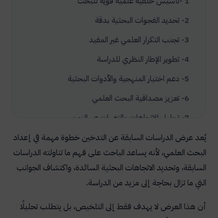
1 -تأسيس خلفية علمية قوية للبحث
2- تحديد الفجوات البحثية بدقة
3- تجنب التكرار العلمي غير المفيد
4- تطوير الإطار النظري للدراسة
5- دعم اختيار المنهجية والأدوات البحثية
6- تعزيز مصداقية البحث العلمي
7- تحليل الاتجاهات والتغيرات عبر الزمن
8- تقديم مقارنة نقدية للنتائج
يُعد عرض الدراسات السابقة عن التدخين خطوة مهمة في إعداد
البحث العلمي، لأنه يساعد الباحث على فهم ما تناولته الدراسات
كيفية جمع الدراسات السابقة عن التدخين
السابقة، وتحديد الاتجاهات البحثية السائدة، واكتشاف الجوانب
1- تحديد موضوع البحث بدقة
التي ما تزال بحاجة إلى مزيد من الدراسة.
2- اختيار الكلمات المفتاحية المناسبة
أن هذا العرض لا يهدف فقط إلى التلخيص، بل يتطلب تحليلًا
3- البحث في المصادر العلمية الموثوقة