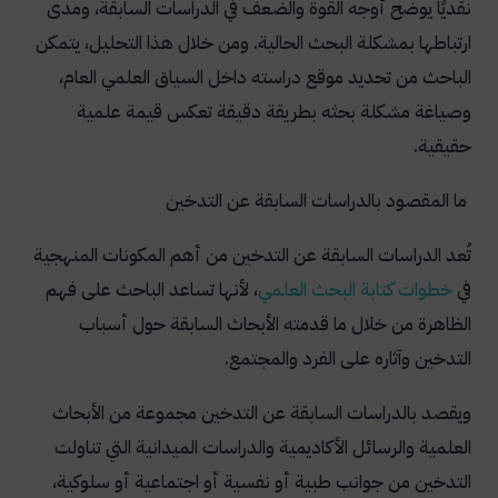
نقديًا يوضح أوجه القوة والضعف في الدراسات السابقة، ومدى
4- اختيار الدراسات المرتبطة بالموضوع
ارتباطها بمشكلة البحث الحالية. ومن خلال هذا التحليل، يتمكن
الباحث من تحديد موقع دراسته داخل السياق العلمي العام،
5- التنوع في الدراسات المختارة
وصياغة مشكلة بحثه بطريقة دقيقة تعكس قيمة علمية
6- مراجعة محتوى الدراسات بعناية
حقيقية.
7- تنظيم الدراسات منذ البداية
ما المقصود بالدراسات السابقة عن التدخين
8- تصنيف الدراسات السابقة
تُعد الدراسات السابقة عن التدخين من أهم المكونات المنهجية
9- استخراج الفجوة البحثية
في
خطوات
كتابة
البحث
العلمي
، لأنها تساعد الباحث على فهم
معايير اختيار الدراسات السابقة عن التدخين
الظاهرة من خلال ما قدمته الأبحاث السابقة حول أسباب
تصنيف الدراسات السابقة عن التدخين
التدخين وآثاره على الفرد والمجتمع.
الدراسات الصحية والطبية
ويقصد بالدراسات السابقة عن التدخين مجموعة من الأبحاث
الدراسات النفسية والسلوكية
العلمية والرسائل الأكاديمية والدراسات الميدانية التي تناولت
التدخين من جوانب طبية أو نفسية أو اجتماعية أو سلوكية،
الدراسات الاجتماعية