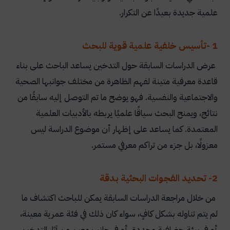
علمية جديدة بعيدًا عن التكرار.
بحث كامل عن التدخين مع المراجع (doc)
بحث كامل عن التدخين جاهز للطباعة (PDF)
1 -تأسيس خلفية علمية قوية للبحث
بحث عن التدخين مع المقدمة والخاتمة PDF
عرض الدراسات السابقة حول التدخين يساعد الباحث على بناء
أخطاء شائعة عند كتابة الدراسات السابقة عن التدخين
قاعدة معرفية متينة لفهم الظاهرة من مختلف جوانبها الصحية
كيفية توظيف الدراسات السابقة عن التدخين في البحث
والاجتماعية والنفسية. فهو يوضح ما تم التوصل إليه سابقًا من
العلمي
نتائج، ويمنح البحث سياقًا علميًا يربطه بالأدبيات العلمية
مؤسسة المنارة للإستشارات الأكاديمية تدعم الباحثين
المعتمدة. كما يساعد على إظهار أن موضوع الدراسة ليس
في الدراسات السابقة
معزولًا، بل جزء من تراكم معرفي مستمر.
الأسئلة الشائعة.
2- تحديد الفجوات البحثية بدقة
كيف يتم عرض الدراسات السابقة عن التدخين داخل
البحث؟
من خلال مراجعة الدراسات السابقة يمكن للباحث اكتشاف ما
لم يتم تناوله بشكل كافٍ، سواء كان ذلك في فئة عمرية معينة،
ما أبرز نتائج الدراسات السابقة عن التدخين؟
أو في بيئة جغرافية محددة، أو في جانب معين من آثار التدخين.