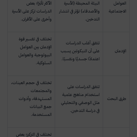
العوامل
البيئة المحيطة (الأسرة
الأكثر تأثيرًا؛ بعض
الاجتماعية
والأصدقاء) تؤثر في انتشار
الدراسات تركز على الأسرة
التدخين.
وأخرى على الأقران.
تختلف في تفسير قوة
تتفق أغلب الدراسات
الإدمان بين العوامل
الإدمان
على أن النيكوتين يسبب
البيولوجية والعوامل
اعتمادًا جسديًا ونفسيًا.
السلوكية.
تختلف في حجم العينات،
تتفق الدراسات على
والمجتمعات
استخدام مناهج علمية
طرق البحث
المستهدفة، وأدوات
مثل الوصفي والتحليلي
جمع البيانات
في دراسة التدخين.
المستخدمة.
تختلف في التركيز؛ بعض