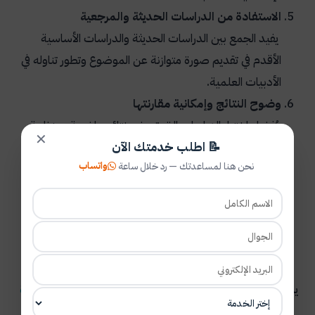
الاستفادة من الدراسات الحديثة والمرجعية
يفيد الجمع بين الدراسات الحديثة والدراسات الأساسية
الأقدم في تقديم صورة متوازنة عن الموضوع وتطور تناوله في
الأدبيات العلمية.
وضوح النتائج وإمكانية مقارنتها
يُفضل اختيار الدراسات التي تعرض نتائج واضحة ومنظمة،
✕
📝 اطلب خدمتك الآن
لأن ذلك يسهل مقارنتها بدراسات أخرى واستخلاص أوجه
واتساب
نحن هنا لمساعدتك — رد خلال ساعة
الاتفاق والاختلاف بينها.
ملاءمة الدراسة لمشكلة البحث
يجب أن تساعد الدراسة الباحث في دعم مشكلة بحثه أو
تفسير أحد متغيراته أو الإسهام في تحديد الفجوة البحثية
بشكل أوضح.
يمكنكم قراءة:
عناوين رسائل ماجستير ودكتوراه في معايير الجودة