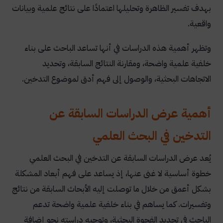
بهدف تفسير الظاهرة وتحليلها اعتمادًا على نتائج علمية وبيانات
الدراسات الاقتصادية والتشريعية
واقعية.
دراسات سابقة عن التدخين من الناحية الصحية
وتظهر أهمية هذه الدراسات في أنها تساعد الباحث على بناء
دراسات سابقة عن التدخين من الناحية النفسية
خلفية علمية واضحة، ومقارنة النتائج السابقة، وتحديد
دراسات سابقة عن التدخين من الناحية الاجتماعية
الاتجاهات البحثية، والوصول إلى فهم أدق لموضوع التدخين.
تحليل نتائج الدراسات السابقة عن التدخين
أهمية عرض الدراسات السابقة عن
أوجه الاتفاق والاختلاف بين الدراسات السابقة عن
التدخين
التدخين في البحث العلمي
الفجوة البحثية في الدراسات السابقة عن التدخين
يُعد عرض الدراسات السابقة عن التدخين في البحث العلمي
نموذج عرض الدراسات السابقة عن التدخين في البحث
خطوة أساسية لا غنى عنها، إذ يساعد على فهم أبعاد المشكلة
العلمي
بشكل أعمق من خلال ما توصلت إليه الأبحاث السابقة من نتائج
نموذج جاهز للتطبيق
وتفسيرات. كما يساهم في بناء خلفية علمية واضحة تدعم
نموذج بحث علمي جاهز عن التدخين
الباحث في تحديد الفجوة البحثية، وتوجيه دراسته نحو إضافة