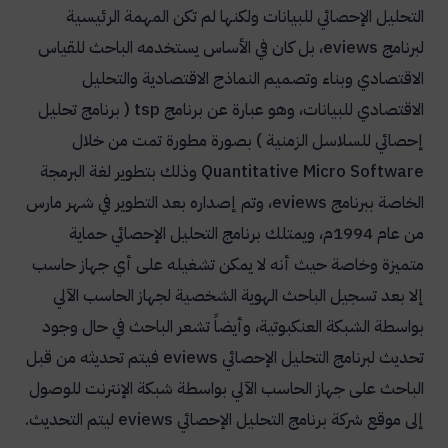
التحليل الإحصائي للبيانات ولكنها لم تكن المهمة الرئيسية
لبرنامج
eviews
، بل كان في الأساس يستخدمه الباحث للقياس
الاقتصادي وبناء وتصميم النماذج الاقتصادية والتحليل
الاقتصادي للبيانات، وهو عبارة عن برنامج
tsp
( برنامج تحليل
إحصائي للسلاسل الزمنية ) بصورة مطورة تمت من خلال
Quantitative Micro Software
وذلك بتطوير لغة البرمجة
الخاصة ببرنامج
eviews
، وتم إصداره بعد التطوير في شهر مارس
من عام 1994م، ويمتلك برنامج التحليل الإحصائي حماية
متميزة وخاصة حيث أنه لا يمكن تشغيله على أي جهاز حاسب
إلا بعد تسجيل الباحث الهوية الشخصية لجهاز الحاسب الآلي
بواسطة الشبكة العنكبوتية، وأيضاً تشعر الباحث في حال وجود
تحديث لبرنامج التحليل الإحصائي
eviews
فيتم تحديثه من قبل
الباحث على جهاز الحاسب الآلي بواسطة شبكة الإنترنت للوصول
إلى موقع شركة برنامج التحليل الإحصائي
eviews
ليتم التحديث.