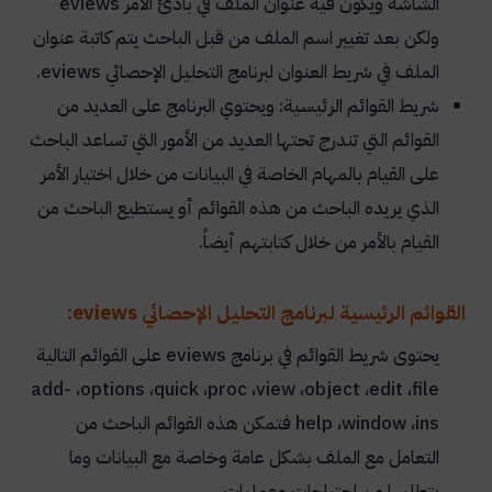
الشاشة ويكون فيه عنوان الملف في بادئ الأمر
eviews
ولكن بعد تغيير اسم الملف من قبل الباحث يتم كاتبة عنوان
الملف في شريط العنوان لبرنامج التحليل الإحصائي
eviews
.
شريط القوائم الرئيسية: ويحتوي البرنامج على العديد من
القوائم التي تندرج تحتها العديد من الأمور التي تساعد الباحث
على القيام بالمهام الخاصة في البيانات من خلال اختيار الأمر
الذي يريده الباحث من هذه القوائم أو يستطيع الباحث من
القيام بالأمر من خلال كتابتهم أيضاً.
القوائم الرئيسية لبرنامج التحليل الإحصائي eviews:
يحتوى شريط القوائم في برنامج
eviews
على القوائم التالية
add-
،
options
،
quick
،
proc
،
view
،
object
،
edit
،
file
ins
،
window
،
help
فتمكن هذه القوائم الباحث من
التعامل مع الملف بشكل عامة وخاصة مع البيانات وما
يتطلبها من احتياجات وعمليات.