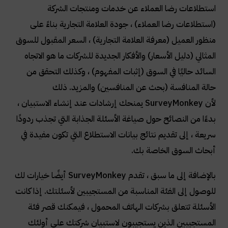
استطلاعات رضا العملاء عن خدمات ومنتجات الشركة
(استطلاعات رضا العملاء) ، جودة العلامة التجارية بناءً على
منظور العميل (معرفة العلامة التجارية) ، السعر المقبول للسوق
المثالي (دليل الأسعار) والأفكار الجديدة للشركات ما هو الاتجاه
السائد حاليًا في السوق (إثبات المفهوم) ، وكذلك التحقق من
حالة المنافسة (بحث عن المنافسين) والمزيد. ذلك
لأن
SurveyMonkey
يمنحك إرشادات عند إنشاء الاستبيان ،
بدءًا من النصائح حول صياغة الأسئلة الجذابة التي تجذب ردودًا
سريعة ، إلى تقديم نتائج بيانات الاستطلاع التي تكون مفيدة في
أبحاث السوق الخاصة بك
.
بالإضافة إلى ما سبق ، تقدم
SurveyMonkey
أيضًا خيارات لك
للوصول إلى الفئة المناسبة من المستجيبين لأسئلتك. إذا كانت
الأسئلة تتعلق بشركات الهاتف المحمول ، فيمكنك قصر فئة
المستجيبين الذين يستجيبون لاستبيان شركتك على أولئك