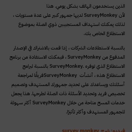
الذين يستخدمون الهاتف بشكل يومي. هذا
لأن
SurveyMonkey
لديها جمهور كبير على عدة مستويات ،
لذلك يمكنك استهداف المستجيبين ذوي الصلة بموضوع
الاستطلاع الخاص بك
.
بالنسبة لاستطلاعات الشركات ، إذا قمت بالاشتراك في الإصدار
المدفوع من
SurveyMonkey
، فيمكنك الاستفادة من برنامج
الاستطلاع الذي توفره
SurveyMonkey.
بالنسبة لبرامج
الاستطلاع هذه ، أنشأت
SurveyMonkey
فريقًا لمراجعة
أسئلتك ويساعدك على تحديد جمهورك المستهدف وتصميم
تخصيص فريد وتحديد الأسئلة ذات الصلة لطرحها. هذا يجعل
خدمات المسح متاحة من خلال
SurveyMonkey
أكثر سهولة
للجمهور المستهدف وأكثر تأثيرًا
.
فيديو: شرح survey monkey