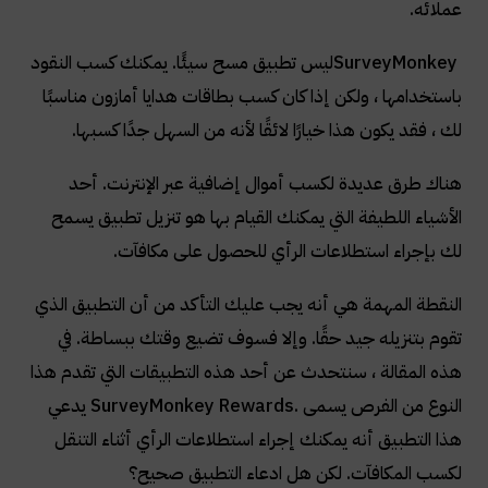
عملائه
.
SurveyMonkey
ليس تطبيق مسح سيئًا. يمكنك كسب النقود
باستخدامها ، ولكن إذا كان كسب بطاقات هدايا أمازون مناسبًا
لك ، فقد يكون هذا خيارًا لائقًا لأنه من السهل جدًا كسبها
.
هناك طرق عديدة لكسب أموال إضافية عبر الإنترنت. أحد
الأشياء اللطيفة التي يمكنك القيام بها هو تنزيل تطبيق يسمح
لك بإجراء استطلاعات الرأي للحصول على مكافآت
.
النقطة المهمة هي أنه يجب عليك التأكد من أن التطبيق الذي
تقوم بتنزيله جيد حقًا. وإلا فسوف تضيع وقتك ببساطة. في
هذه المقالة ، سنتحدث عن أحد هذه التطبيقات التي تقدم هذا
النوع من الفرص يسمى
SurveyMonkey Rewards.
يدعي
هذا التطبيق أنه يمكنك إجراء استطلاعات الرأي أثناء التنقل
لكسب المكافآت. لكن هل ادعاء التطبيق صحيح؟