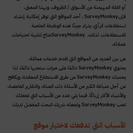
أو الفئة المهيمنة من الأسواق / الظروف. وبهذا المعنى،
فإن
SurveyMonkey
، أحد المواقع التي توفر إمكانية إنشاء
استطلاعات الرأي، يدرك جيدًا هذه الوظيفة الخاصة
للاستطلاعات. لذلك،
SurveyMonkey
متاح لتلبية احتياجات
عملائه
.
من بين العديد من المواقع التي تقدم خدمات مماثلة،
يحتوي
SurveyMonkey
دائمًا على ميزات ستحبها دائمًا. لذا
يحميك
SurveyMonkey
من طرق الاستطلاع المعقدة، ويكافح
من أجل صياغة الكثير من الأسئلة ذات الصلة، والتقارير الغامضة،
والأشياء الأكثر إرباكًا. فيما يلي عدد من الأسباب التي تجعلك
تحب
SurveyMonkey
وتجعله شريك البحث المفضل لديك
.
الأسباب التي تدفعك لاختيار موقع