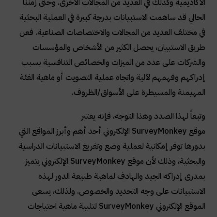
الأكاديمية وكذلك في العديد من المجالات الأخرى. وحتى زمننا
الحالي قد ساهمت الاستبيانات بدرجة كبيرة في العملية البحثية
في مختلف العديد من المجالات والاختصاصات الصناعية. فعن
طريق الاستبيان، يحصل الكثير من الأشخاص والمؤسسات
والشركات على عدد من الميزات والخصائص التنافسية بسبب
إدراكهم وفهمهم لآلية واتجاه عملية التصويت أو ماهية الفئة
المهيمنة والمسيطرة على الأسواق/الظروف
.
وتبعاً لهذا الصدد وهذا التوجه، فإنه يعتبر
موقع
SurveyMonkey
الإلكتروني أحد أهم وأبرز المواقع التي
بدورها توفر إمكانية لعملية وضع وتفريغ الاستبيانات الدراسية
والبحثية، وذلك لأن موقع
SurveyMonkey
الإلكتروني يتميز
بمدرى إدراكه الجيد والهادف لماهية طبيعة الدور لهذه
الاستبيانات على وجه التحديد والخصوص. ولذلك، يسعى
الموقع الإلكتروني
SurveyMonkey
لتلبية ماهية احتياجات