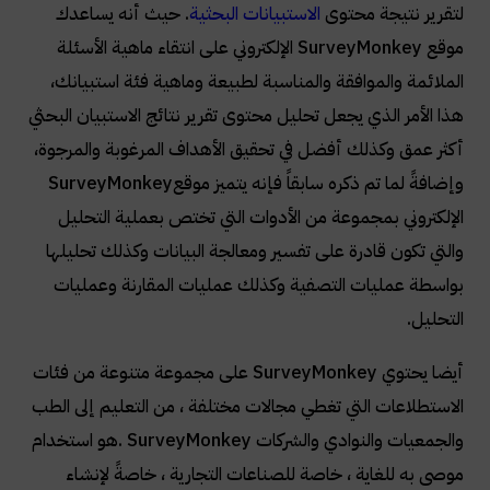
لتقرير نتيجة محتوى
الاستبيانات البحثية
. حيث أنه يساعدك
موقع
SurveyMonkey
الإلكتروني على انتقاء ماهية الأسئلة
الملائمة والموافقة والمناسبة لطبيعة وماهية فئة استبيانك،
هذا الأمر الذي يجعل تحليل محتوى تقرير نتائج الاستبيان البحثي
أكثر عمق وكذلك أفضل في تحقيق الأهداف المرغوبة والمرجوة،
وإضافةً لما تم ذكره سابقاً فإنه يتميز موقع
SurveyMonkey
الإلكتروني بمجموعة من الأدوات التي تختص بعملية التحليل
والتي تكون قادرة على تفسير ومعالجة البيانات وكذلك تحليلها
بواسطة عمليات التصفية وكذلك عمليات المقارنة وعمليات
التحليل
.
أيضا يحتوي
SurveyMonkey
على مجموعة متنوعة من فئات
الاستطلاعات التي تغطي مجالات مختلفة ، من التعليم إلى الطب
والجمعيات والنوادي والشركات
. SurveyMonkey
هو استخدام
موصى به للغاية ، خاصة للصناعات التجارية ، خاصةً لإنشاء