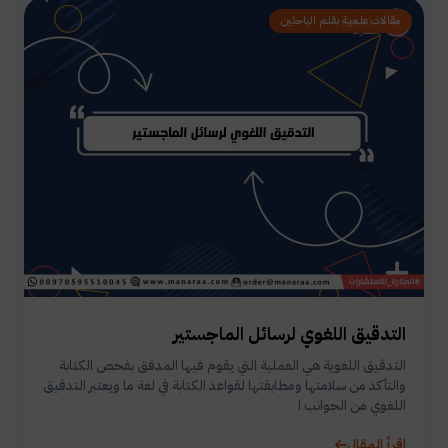
مقالات علمية بقلم الباحثين
التدقيق اللغوي لرسائل الماجستير
التدقيق اللغوية هي العملية التي يقوم فيها المدقق بفحص الكتابة
والتأكد من سلامتها ومطابقتها لقواعد الكتابة في لغة ما ويعتبر التدقيق
اللغوي من الجوانب ا
اقرأ المقال