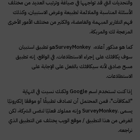
والتحديات التي قد تواجهها في صياغة وترتيب العديد من مختلف
الأسئلة المناسبة والملائمة لطبيعة وغرض الاستبيان، وكذلك
فهم التقارير المبهمة والغامضة، والكثير من مختلف الأمور الأخرى
المزعجة لك والمربكة
.
كما هو مذكور أعلاه،
SurveyMonkey
هو تطبيق استبيان
سوف يكافئك على إجراء الاستطلاعات. في الواقع، إنه تطبيق
مسح صادق لأنه سيكافئك بالفعل على الإجابة على
الاستطلاعات
.
إذا كنت تستخدم اسم
Google
ولكنك نسيت في النهاية
"المكافآت"، فمن المحتمل أن تصادف تطبيقًا أو موقعًا إلكترونيًا
يسمى
SurveyMonkey.
وإنه مملوك فعليًا لنفس الشركة، لكن
الغرض من هذا التطبيق / موقع الويب يختلف عن التطبيق الذي
نراجعه
.