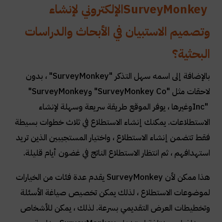
SurveyMonkey
الإلكتروني لإنشاء
وتصميم الاستبيان في الأبحاث والدراسات
البحثية؟
بالإضافة إلى اسمه سهل التذكر
"SurveyMonkey"
، بدون
لاحقات مثل
"SurveyMonkey Co"
و
"SurveyMonkey
Inc"
وغيرها ، يوفر الموقع طريقة سريعة وسهلة لإنشاء
الاستطلاعات. يمكنك إنشاء الاستطلاع في ثلاث خطوات بسيطة
فقط تتضمن إنشاء الاستطلاع ، واختيار المستجيبين الذين تريد
استهدافهم ، ثم انتظار الاستطلاع الناتج في غضون أيام قليلة
.
هذا ممكن لأن
SurveyMonkey
يقدم عدة فئات من الخيارات
لموضوعات الاستطلاع ، لذلك يمكن تخصيص صياغة الأسئلة
وتخطيطات العرض التقديمي بسرعة. لذلك ، يمكن للأشخاص