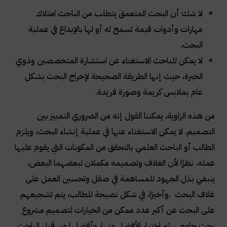
لا شك أن البحث المتعمق يتطلب من الباحث امتلاك
مهارات وأدوات قيمة تسمح له أو لها بالإبداع في عملية
البحث
.
لا يمكن للباحث الاستغناء عن استشارة المتخصصين وذوي
الخبرة، حيث إنها الطريقة الصحيحة لإخراج البحث بشكل
عام بملابس كريمة وصورة فريدة
.
من هذه الزاوية، يمكننا القول إنه من الضروري التمييز بين
التصميم. لا يمكن الاستغناء عنها في عملية إنشاء البحث، ويلزم
الطالب أو الباحث العلمي بالتحقق من المكونات التي يقوم عليها
عمله. نظرًا لأن الغلاف وتصميمه مكملان لبعضهما البعض،
ينبغي بذل الجهود للمساهمة في صقل وتحسين العمل على
غلاف البحث
.
وأخيرًا، في شكل نصيحة للطالب، يتم تشجيعهم
على البحث عن أكبر عدد ممكن من الخيارات لتصميم مشروع
بحث جامعي. ثم اختيار الأفضل منها، وأفضلها من قبل الباحث