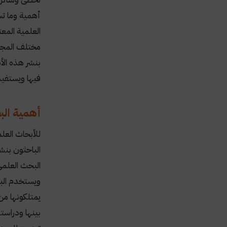
أهمية وما تس
العلمية المع
مختلف المجال
بنشر هذه ال
فيها ويستفيد
أهمية الب
للأبحاث العل
الباحثون بنش
البحث العلمي
ويستخدم البا
يمتلكونها من
بينها ودراست