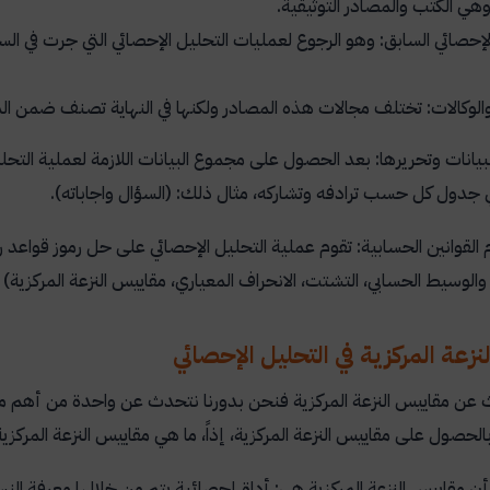
وهي الكتب والمصادر التوثيقية.
لإحصائي السابق: وهو الرجوع لعمليات التحليل الإحصائي التي جرت في السا
والوكالات: تختلف مجالات هذه المصادر ولكنها في النهاية تصنف ضمن ا
 البيانات وتحريرها: بعد الحصول على مجموع البيانات اللازمة لعملية الت
ي جدول كل حسب ترادفه وتشاركه، مثال ذلك: (السؤال واجاباته).
ام القوانين الحسابية: تقوم عملية التحليل الإحصائي على حل رموز قواعد 
الوسيط الحسابي، التشتت، الانحراف المعياري، مقاييس النزعة المركزية) 
زعة المركزية في التحليل الإحصائي
عن مقاييس النزعة المركزية فنحن بدورنا نتحدث عن واحدة من أهم مخر
بالحصول على مقاييس النزعة المركزية، إذاً، ما هي مقاييس النزعة المركزي
أن مقاييس النزعة المركزية هي: أداة إحصائية يتم من خلالها معرفة الن