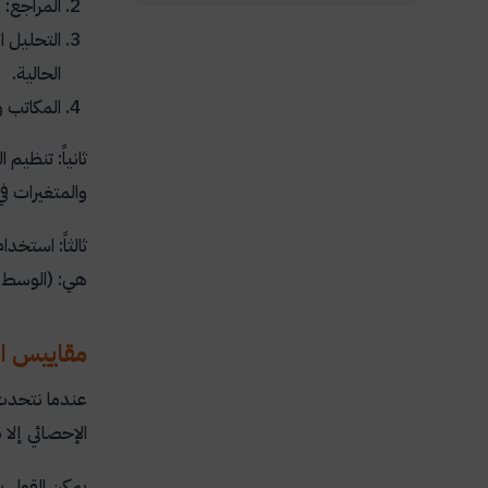
المراجع: 
التحليل ا
الحالية.
المكاتب 
ثانياً: تنظيم
والمتغيرات ف
ثالثاً: استخد
هي: (الوسط و
مقاييس الن
عندما نتحدث 
الإحصائي إلا 
يمكن القول ب