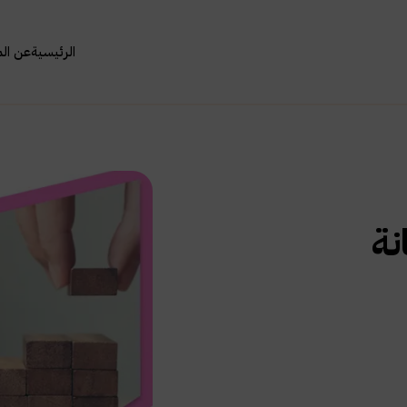
الرئيسية
عن ال
نة