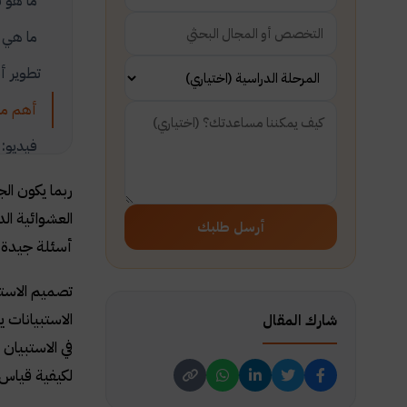
ما هو ت
ما هي م
تطوير أ
أهم ما 
فيديو: 
ربما يكون ال
العشوائية ال
أرسل طلبك
أسئلة جيدة و
تصميم الاستب
الاستبيانات 
شارك المقال
في الاستبيان 
لكيفية قياس ا