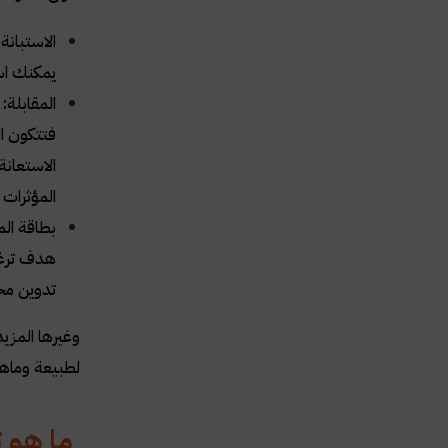
الاستبان
يمكنك اس
المقابلة:
فتتكون ال
الاستعانة
المؤثرات 
بطاقة ال
هدف ترغب
تدوين مح
وغيرها المزي
لطبيعة وماهي
ما هو ت