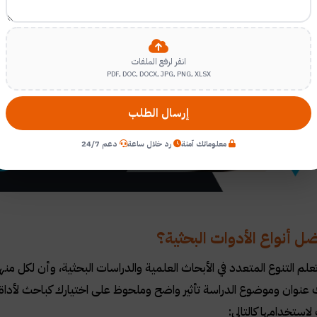
انقر لرفع الملفات
PDF, DOC, DOCX, JPG, PNG, XLSX
إرسال الطلب
معلوماتك آمنة
رد خلال ساعة
دعم 24/7
ل أنواع الأدوات البحثية؟
لم التنوع المتعدد في الأبحاث العلمية والدراسات البحثية، وأن لكل م
 عنوان وموضوع الدراسة تأثير واضح وملحوظ على اختيارك كباحث لأداة 
 لاستخدامها كالتالي
: