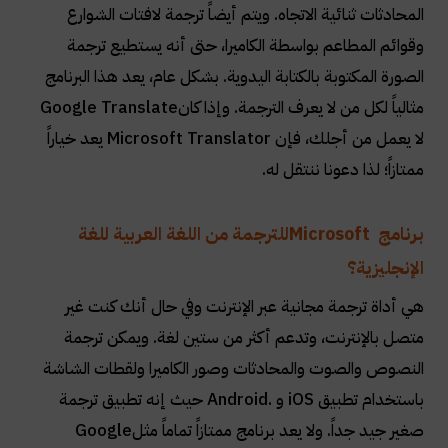
المحادثات ثنائية الاتجاه. ويتم أيضاً ترجمة لافتات الشوارع
وقوائم المطاعم بواسطة الكاميرا، حتى أنه يستطيع ترجمة
الصورة المكتوبة بالكتابة اليدوية. بشكل عام، يعد هذا البرنامج
مثالياً لكل من لا يعرف الترجمة. وإذا كان
Google Translate
لا يعمل من أجلك، فإن
Microsoft Translator
يعد خياراً
ممتازاً؛ لذا دعونا ننتقل له
.
برنامج
Microsoft
للترجمة من اللغة العربية للغة
الإنجليزية؟
هي أداة ترجمة مجانية عبر الإنترنت وفي حال أنك كنت غير
متصل بالإنترنت، وتدعم أكثر من ستين لغة. ويمكن ترجمة
النصوص والصوت والمحادثات وصور الكاميرا ولقطات الشاشة
باستخدام تطبيق
iOS
و
Android.
حيث إنه تطبيق ترجمة
صغير جيد جداً. ولا يعد برنامج ممتازاً تماماً مثل
Google