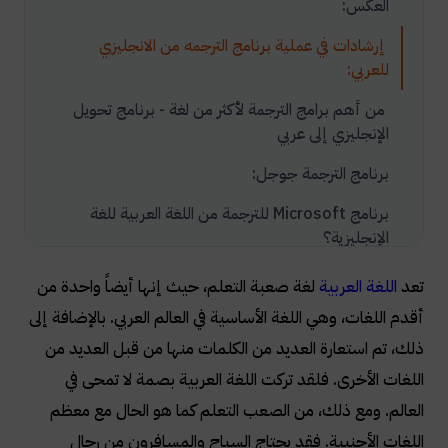
العكس:
إرشادات في عملية برنامج الترجمه من الانجليزي
للعربي:
من أهم برامج الترجمة لأكثر من لغة - برنامج تحويل
الإنجليزي إلى عربي
برنامج الترجمة جوجل:
برنامج Microsoft للترجمة من اللغة العربية للغة
الإنجليزية؟
برنامج الترجمه من الانجليزي للعربي QTranslate:
تعد
اللغة العربية
لغة صعبة التعلم، حيث إنها أيضاً واحدة من
أقدم اللغات، وهي اللغة الأساسية في العالم العربي. بالإضافة إلى
برنامج تحويل الإنجليزي إلى عربي Reverso ترجم
وتعلم
ذلك، تم استعارة العديد من الكلمات منها من قبل العديد من
اللغات الأخرى. فلقد تركت اللغة العربية بصمة لا تمحى في
برنامج تحويل الإنجليزي إلى عربي ديكت بوكس Dict
Box
العالم. ومع ذلك، من الصعب التعلم كما هو الحال مع معظم
اللغات الأجنبية. فقد يحتاج السياح والمسافرون من رجال
برنامج تحويل الإنجليزي إلى عربي Word