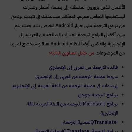
Reference
الأعمال الذين يزورون المنطقة إلى بضعة أسطر وعبارات
ليستطيعوا التعامل معهم. فيمكننا مساعدتك في تثبيت برنامج
فيديو: تطبيق الترجمة من Microsoft
من برامج الترجمة على جهاز Android الخاص بك. حيث يتم
سرد أفضل البرامج لترجمة العبارات الشائعة من العربية إلى
الإنجليزية والعكس أيضاً لنظام Android هنا! وسنخضع لمزيد
من الموضوعات
من خلال العناوين التالية:
فائدة الترجمة من العربي إلى الإنجليزي
شروط عملية الترجمة من العربي إلى الإنجليزي
إرشادات في عملية الترجمة من اللغة العربية إلى الإنجليزية
برنامج الترجمة جوجل
برنامج
Microsoft
للترجمة من اللغة العربية للغة
الإنجليزية
QTranslate
لعملية الترجمة
برنامج الترجمة
QTranslate
لعملية الترجمة