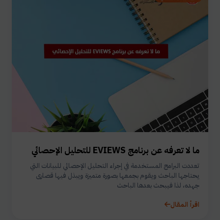
ما لا تعرفه عن برنامج EVIEWS للتحليل الإحصائي
تعددت البرامج المستخدمة في إجراء التحليل الإحصائي للبيانات التي
يحتاجها الباحث ويقوم بجمعها بصورة متميزة ويبذل فيها قصارى
جهده، لذا فيبحث بعدها الباحث
اقرأ المقال