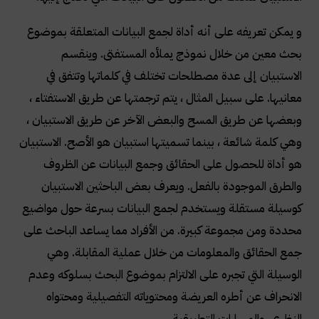
و يمكن تعريفه على أنه أداة لجمع البيانات المتعلقة بموضوع
بحث معين من خلال نموذج يملأه المستفتى. وينقسم
الاستبيان إلى عدة مصطلحات تختلف في كلماتها وتتفق في
معانيها. على سبيل المثال ، يتم ترجمتها عن طريق الاستفتاء ،
وبعضها عن طريق المسح والبعض الآخر عن طريق الاستبيان ،
وهي كلمة شائعة ، بينما تسميتها استبيان هو الأصح. الاستبيان
هو أداة للحصول على الحقائق وجمع البيانات عن الظروف
والطرق الموجودة بالفعل. ويعرف بعض الباحثين الاستبيان
كوسيلة مستقلة ويستخدم لجمع البيانات بسرعة حول مواضيع
محددة ومن مجموعة كبيرة. من الأفراد مما يساعد الباحث على
جمع الحقائق والمعلومات من خلال عملية المقابلة. وهي
الوسيلة التي تجبره على الالتزام بموضوع البحث بسلوكه وعدم
الانحراف عن أطره العريضة ومحتوياته التفصيلية ومحتواه
النظري. والمسارات التطبيقية.