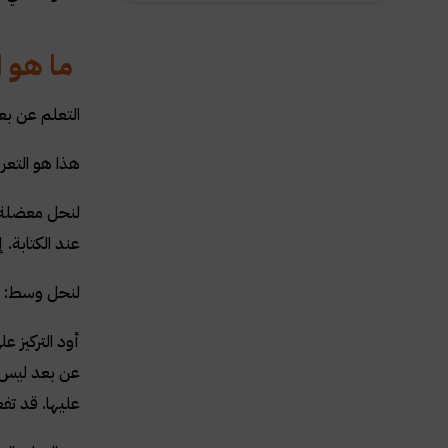
ما هو ا
التعلم عن بع
هذا هو التعر
لنحل معضلة أ
عند الكتابة.
لنحل وسط: ال
أود التركيز 
عليها. قد تف