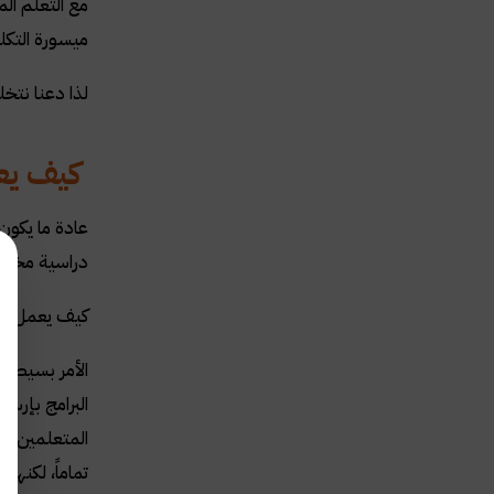
مع التعلم الم
ميسورة التكلف
لذا دعنا نتخلص من ذلك: إن googling ليس تع
كيف يعم
عادة ما يكون
دراسية مختلفة
كيف يعمل؟
الأمر بسيط: 
البرامج بإرسال
المتعلمين ا
تماماً، لكنهم 