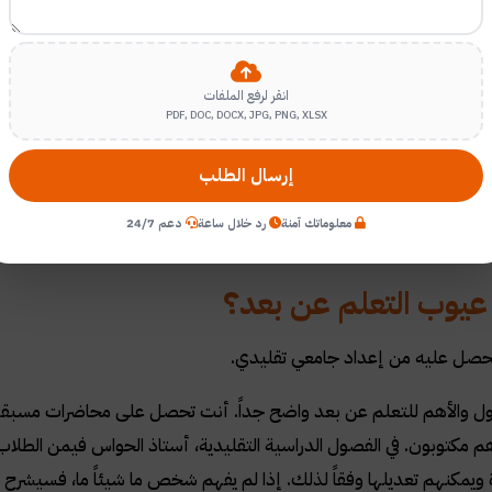
آن للوصول إلى النقطة الرئيسية: استكشاف مزايا وعيوب
التعلم عن بعد
انقر لرفع الملفات
PDF, DOC, DOCX, JPG, PNG, XLSX
إرسال الطلب
معلوماتك آمنة
رد خلال ساعة
دعم 24/7
يوب التعلم عن بعد؟
تحصل عليه من إعداد جامعي تقليدي.
أول والأهم للتعلم عن بعد واضح جداً. أنت تحصل على محاضرات مسبقة ا
هم مكتوبون. في الفصول الدراسية التقليدية، أستاذ الحواس فيمن الطل
ويمكنهم تعديلها وفقاً لذلك. إذا لم يفهم شخص ما شيئاً ما، فسيشرح 