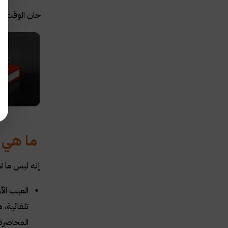
حان الوقت ال
ما هي ع
إنه ليس ما 
العيب ال
تلقائية، 
المحاضرة 