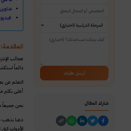
عناوين
فيديو:
المقدمة:
عجائب الإنتر
دائماً استكش
أرسل طلبك
التعلم عن بع
أعلى بكثير من
شارك المقال
نحن جميعاً م
دعنا نذهب خ
الأدوات التي