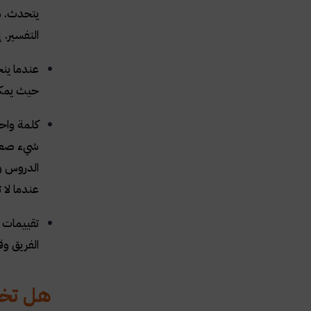
يتحدث. م
التفسير.
عندما ين
حيث يمكن
كلمة واحد
شيء صعب ا
الدروس وا
عندما لا
تقييمات 
الفريق وق
هل تختل