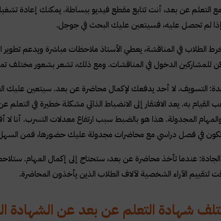
ع التعلم عن بعد، أنت تتابع مقطع فيديو ببساطة. يمكنك إعادة تشغي
 إذا لم تحصل عليه، فسيتعين عليك
البحث
في جوجل.
خرط الطلاب في المناقشة، يعطي الأستاذ ملاحظات مباشرة ويدعم تطوير 
 للمشاركين الدخول في المناقشات. ومع ذلك، تشعر بشعور مختلف تما
ة: التسويف. لا أحد يدفعك لإكمال محاضرة عن بعد. سيتعين عليك القيا
لقيام به. يعد الافتقار إلى الانضباط الذاتي مشكلة خطيرة في التعلم عن 
لمهام المجدولة. هذا هو بالضبط سبب ارتفاع معدلات التسرب. أنا لا أ
 تكون في فصل دراسي مع محاضرات مجدولة عليك حضورها، فمن السهل أ
الجادة: عندما تأخذ محاضرة عن بعد، ستحتاج إلى إكمال المهام. ستل
ت لتقييم الآراء الشخصية لآلاف الطلاب الذين يأخذون المحاضرة.
ف شهادة التعلم عن بعد عن الشهادة ال