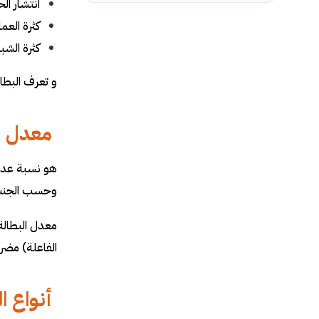
انتشار ال
عناوين ر
كثرة العما
عناوين ر
كثرة الشب
ملاحظة: 
و تعرف البطال
متطلبات
معدل ال
هو نسبة عدد 
وحسب الجنس 
معدل البطالة
الفاعلة) مضروب
أنواع ا