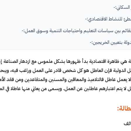
 السكاني:-
لبطئ للنشاط الاقتصادي:-
لقائم بين سياسات التعليم واحتياجات التنمية وسوق العمل:-
لدولة بتعيين الخريجين:-
ت والقيم السائده:-
ة هي ظاهرة اقتصادية بدأ ظهورها بشكل ملموس مع ازدهار الصناعة إذ لم
 عناوين رسائل ماجستير ودكتوراه عن البطالة PDF
ل الدولية فإن العاطل هو كل شخص قادر على العمل وراغب فيه، ويبح
إعداد رسائل ماجستير ودكتوراة عن البطالة
 يعمل عاطل فالتلاميذ والمعاقين والمسنين والمتقاعدين ومن فقد ال
 لا يتم اعتبارهم عاطلين عن العمل. ويسمى من يعاني منها عاطلا في المش
سائل ماجستير ودكتوراه عن البطالة PDF
لرسالة أو البحث
طالة:
شر
ائف
مل