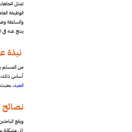
تمثل اتجاهات
الوظيفة العا
والسلطة وضما
ينتج عنه في ا
نبذة عن 
من المسلم به
أساس ذلك، كا
الجيد
، بحيث 
نصائح ل
ويقع الباحثي
إلى مشكلة بح