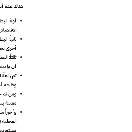
هناك عدة أنو
أولاً: ال
الاقتصادي
ثانياً: ا
أخرى بحث
ثالثاً: ا
أن يؤديه 
ثم رابعاً
وظيفة أخ
ومن ثم خا
معينة بس
وأخيراً س
المحلية ف
مستوردة