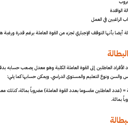
حروب
سائل ماجستير ودكتوراه عن البطالة PDF
لة الوافدة
سائل ماجستير ودكتوراه في البطالة: أثر التنمية الاقتصادية المتوازنة على
اب الراغبين في العمل
عناوين رسائل ماجستير ودكتوراه عن البطالة PDF
ة أيضا بأنها التوقف الإجباري لجزء من القوة العاملة برغم قدرة ورغبة هذه
 إعداد عنوان البحث العلمي
بطالة
الأفراد العاطلين إلى القوة العاملة الكلية وهو معدل يصعب حسابه
والسن ونوع التعليم والمستوى الدراسي. ويمكن حسابها كما يلي
:
 = (عدد العاطلين مقسوما بعدد القوة العاملة) مضروباً بمائة، كذلك معد
اً بمائة
.
لبطالة