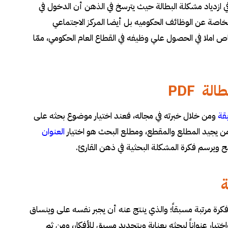
ي ازدياد مشكلة البطالة حيث يترسخ في الذهن أن الدخول في
لخاصة عن الوظائف الحكوميه بل أيضا المركز الاجتماعي
املا في الحصول علي وظيفه في القطاع العام الحكومي، ممّا
ة PDF
قة
ومن خلال خبرته في مجاله، فعند اختيار موضوع بحثه على
من يجيد المطلع والمقطع، ومطلع البحث هو اختيار
العنوان
ضح ويرسم فكرة المشكلة البحثية في ذهن القارئ
.
ة
فكرة مرتبة مسبقاً؛ والذي ينتج عنه أن يجبر نفسه على وينساق
يار عنواناً لبحثه بعناية وبتحديد مسبق للأفكار، ومن ثم