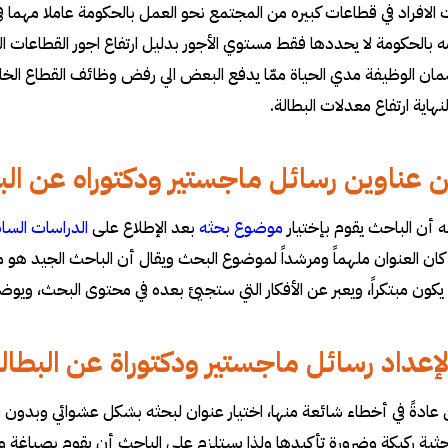
 الافراد في قطاعات كبيره من المجتمع نحو العمل بالحكومة عاملا مهما ف
مه بالحكومة لا يحددها فقط مستوي الأجور بدليل ارتفاع اجور القطاعات ا
ن الوظيفة مدي الحياة ممّا يدفع البعض الي رفض وظائف القطاع الخاص 
لنهاية ارتفاع معدلات البطالة
.
عناوين رسائل ماجستير ودكتوراه عن البطال
 أن الباحث يقوم بإختيار
موضوع بحثه
بعد الإطلاع على
الدراسات الساب
ن العنوان ملهماً ومرشداً لموضوع البحث ويقال أن الباحث الجيد هو 
يكون مبتكراً، ويعبر عن الأفكار التي ستجيئ بعده في محتوى البحث، ويو
إعداد رسائل ماجستير ودكتوراة عن البطال
ن عادةً في أخطاء شائعة منها، اختيار عنوان لبحثه بشكل عشوائي وبدون 
ثية ركيكة وضرورة تأكيدها ولذا يستلزم على الباحث أن يقوم بصياغة واخت