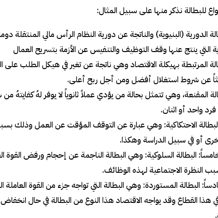
اع للبطالة نذكر منها على سبيل المثال
:
بطالة الدورية (البنيوية) والناتجة عن دورية النظام الرأس مالي المنتقلة د
ة التي ينتج عنها وقف التوظيف والتنفيس عن الأزمة بتسريح العمال
لبطالة المرتبطة بهيكلة الاقتصاد وهي ناتجة عن تغير في هيكل الطلب على ا
اً عن شروط استغلال أفضل ومن أجل ربح أعلى
.
لبطالة المقنعة، وهي تتمثل بحالة من يؤدي عملاً ثانوياً لا يوفر لهُ كفاي
فرد واحد أو اثنان
.
: البطالة الاحتكاكية: وهي عبارة عن التوقف المؤقت عن العمل وذلك ب
رى أو في سبيل الدراسة وهكذا
.
مساً: البطالة السلوكية: وهي البطالة الناجمة عن إحجام ورفض القوة الع
بب النظرة الاجتماعية لهذه الوظائف
.
ادساً: البطالة المستوردة: وهي البطالة التي تواجه جزء من القوة العاملة 
ي هذا القطاع وقد يواجه الاقتصاد هذا النوع من البطالة في حال انخف
.