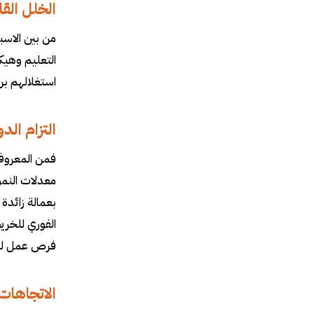
الخلل الق
من بين الاسب
التعليم وهيك
استغلالهم بر
التزام الد
فمن المعروف ا
معدلات النمو
بعمالة زائدة
الفوري للخري
فرص عمل ل
الاتجاهات