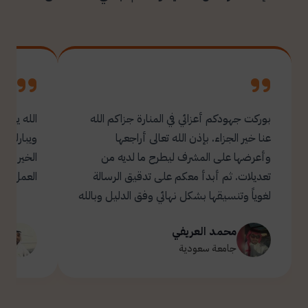
بوركت جهودكم أعزائي في المنارة جزاكم الله
الله يبار
عنا خير الجزاء. بإذن الله تعالى أراجعها
ويبارك ل
وأعرضها على المشرف ليطرح ما لديه من
تعديلات. ثم أبدأ معكم على تدقيق الرسالة
العمل.
لغوياً وتنسيقها بشكل نهائي وفق الدليل وبالله
التوفيق والسداد ✋🏻 تحياتي لكم 🌹
محمد العريفي
ت
جامعة سعودية
ج