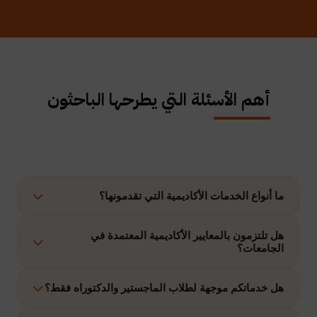
أهم الأسئلة التي يطرحها الباحثون
ما أنواع الخدمات الأكاديمية التي تقدمونها؟
نوفر حلولًا متكاملة تشمل إعداد الرسائل العلمية، الاستشارات
هل تلتزمون بالمعايير الأكاديمية المعتمدة في
الجامعات؟
الأكاديمية، التحليل الإحصائي، إعداد خطة البحث، نشر الأبحاث،
وتنفيذ مشاريع التخرج وغيرها.
نعم، نلتزم بتنفيذ جميع الأعمال وفق ضوابط الدراسات العليا
هل خدماتكم موجهة لطلاب الماجستير والدكتوراه فقط؟
والمعايير الأكاديمية المعتمدة في الجامعات الخليجية والدولية.