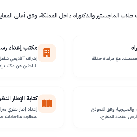
اب الماجستير والدكتوراه داخل المملكة، وفق أعلى المعايير 
اه
مكتب إعداد رسا
خصصك، مع مراعاة حداثة
إشراف أكاديمي شامل 
للباحثين عن مكتب إعد
كتابة الإطار الن
 والمنهجية وفق النموذج
إعداد إطار نظري مترا
ص اعتماد المقترح.
لمعالجة ملاحظات ضعف