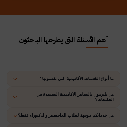
أهم الأسئلة التي يطرحها الباحثون
ما أنواع الخدمات الأكاديمية التي تقدمونها؟
نوفر حلولًا متكاملة تشمل إعداد الرسائل العلمية، الاستشارات
هل تلتزمون بالمعايير الأكاديمية المعتمدة في
الجامعات؟
الأكاديمية، التحليل الإحصائي، إعداد خطة البحث، نشر الأبحاث،
وتنفيذ مشاريع التخرج وغيرها.
نعم، نلتزم بتنفيذ جميع الأعمال وفق ضوابط الدراسات العليا
هل خدماتكم موجهة لطلاب الماجستير والدكتوراه فقط؟
والمعايير الأكاديمية المعتمدة في الجامعات الخليجية والدولية.