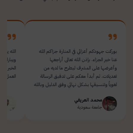
بوركت جهودكم أعزائي في المنارة جزاكم الله
الله يبار
عنا خير الجزاء. بإذن الله تعالى أراجعها
ويبارك ل
وأعرضها على المشرف ليطرح ما لديه من
تعديلات. ثم أبدأ معكم على تدقيق الرسالة
العمل.
لغوياً وتنسيقها بشكل نهائي وفق الدليل وبالله
التوفيق والسداد ✋🏻 تحياتي لكم 🌹
محمد العريفي
ت
جامعة سعودية
ج