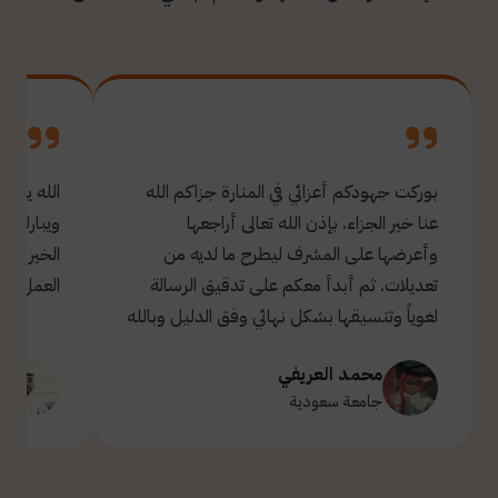
بوركت جهودكم أعزائي في المنارة جزاكم الله
الله يبار
عنا خير الجزاء. بإذن الله تعالى أراجعها
ويبارك ل
وأعرضها على المشرف ليطرح ما لديه من
تعديلات. ثم أبدأ معكم على تدقيق الرسالة
العمل.
لغوياً وتنسيقها بشكل نهائي وفق الدليل وبالله
التوفيق والسداد ✋🏻 تحياتي لكم 🌹
محمد العريفي
ت
جامعة سعودية
ج