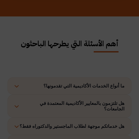
أهم الأسئلة التي يطرحها الباحثون
ما أنواع الخدمات الأكاديمية التي تقدمونها؟
نوفر حلولًا متكاملة تشمل إعداد الرسائل العلمية، الاستشارات
هل تلتزمون بالمعايير الأكاديمية المعتمدة في
الجامعات؟
الأكاديمية، التحليل الإحصائي، إعداد خطة البحث، نشر الأبحاث،
وتنفيذ مشاريع التخرج وغيرها.
نعم، نلتزم بتنفيذ جميع الأعمال وفق ضوابط الدراسات العليا
هل خدماتكم موجهة لطلاب الماجستير والدكتوراه فقط؟
والمعايير الأكاديمية المعتمدة في الجامعات الخليجية والدولية.