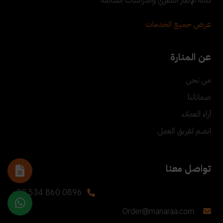
عرض جميع الخدمات
عن المنارة
من نحن
ضماناتنا
آراء العملاء
انضم لفريق العمل
تواصل معنا
+90 534 860 0896
Order@manaraa.com