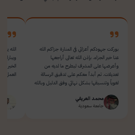
بوركت جهودكم أعزائي في المنارة جزاكم الله
الله يبار
عنا خير الجزاء. بإذن الله تعالى أراجعها
ويبارك ل
وأعرضها على المشرف ليطرح ما لديه من
تعديلات. ثم أبدأ معكم على تدقيق الرسالة
العمل.
لغوياً وتنسيقها بشكل نهائي وفق الدليل وبالله
التوفيق والسداد ✋🏻 تحياتي لكم 🌹
محمد العريفي
ت
جامعة سعودية
ج