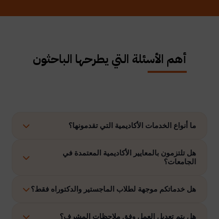
أهم الأسئلة التي يطرحها الباحثون
ما أنواع الخدمات الأكاديمية التي تقدمونها؟
نوفر حلولًا متكاملة تشمل إعداد الرسائل العلمية، الاستشارات
هل تلتزمون بالمعايير الأكاديمية المعتمدة في
الجامعات؟
الأكاديمية، التحليل الإحصائي، إعداد خطة البحث، نشر الأبحاث،
وتنفيذ مشاريع التخرج وغيرها.
نعم، نلتزم بتنفيذ جميع الأعمال وفق ضوابط الدراسات العليا
هل خدماتكم موجهة لطلاب الماجستير والدكتوراه فقط؟
والمعايير الأكاديمية المعتمدة في الجامعات الخليجية والدولية.
نقدم خدماتنا لطلاب الدراسات العليا، وطلاب البكالوريوس في
هل يتم تعديل العمل وفق ملاحظات المشرف؟