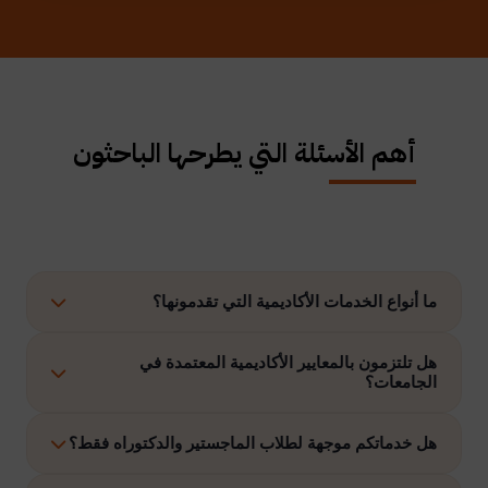
أهم الأسئلة التي يطرحها الباحثون
ما أنواع الخدمات الأكاديمية التي تقدمونها؟
نوفر حلولًا متكاملة تشمل إعداد الرسائل العلمية، الاستشارات
هل تلتزمون بالمعايير الأكاديمية المعتمدة في
الجامعات؟
الأكاديمية، التحليل الإحصائي، إعداد خطة البحث، نشر الأبحاث،
وتنفيذ مشاريع التخرج وغيرها.
نعم، نلتزم بتنفيذ جميع الأعمال وفق ضوابط الدراسات العليا
هل خدماتكم موجهة لطلاب الماجستير والدكتوراه فقط؟
والمعايير الأكاديمية المعتمدة في الجامعات الخليجية والدولية.