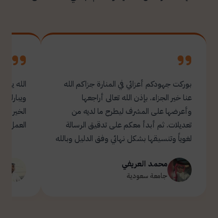
بوركت جهودكم أعزائي في المنارة جزاكم الله
الله يبار
عنا خير الجزاء. بإذن الله تعالى أراجعها
ويبارك ل
وأعرضها على المشرف ليطرح ما لديه من
تعديلات. ثم أبدأ معكم على تدقيق الرسالة
العمل.
لغوياً وتنسيقها بشكل نهائي وفق الدليل وبالله
التوفيق والسداد ✋🏻 تحياتي لكم 🌹
محمد العريفي
ت
جامعة سعودية
ج