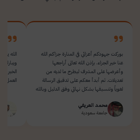
بوركت جهودكم أعزائي في المنارة جزاكم الله
الله يبار
عنا خير الجزاء. بإذن الله تعالى أراجعها
ويبارك ل
وأعرضها على المشرف ليطرح ما لديه من
تعديلات. ثم أبدأ معكم على تدقيق الرسالة
العمل.
لغوياً وتنسيقها بشكل نهائي وفق الدليل وبالله
التوفيق والسداد ✋🏻 تحياتي لكم 🌹
محمد العريفي
ت
جامعة سعودية
ج