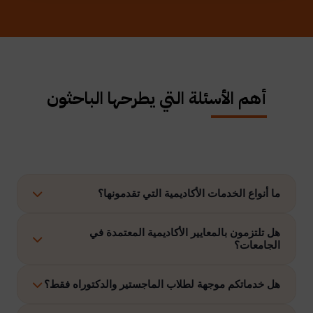
أهم الأسئلة التي يطرحها الباحثون
ما أنواع الخدمات الأكاديمية التي تقدمونها؟
نوفر حلولًا متكاملة تشمل إعداد الرسائل العلمية، الاستشارات
هل تلتزمون بالمعايير الأكاديمية المعتمدة في
الجامعات؟
الأكاديمية، التحليل الإحصائي، إعداد خطة البحث، نشر الأبحاث،
وتنفيذ مشاريع التخرج وغيرها.
نعم، نلتزم بتنفيذ جميع الأعمال وفق ضوابط الدراسات العليا
هل خدماتكم موجهة لطلاب الماجستير والدكتوراه فقط؟
والمعايير الأكاديمية المعتمدة في الجامعات الخليجية والدولية.